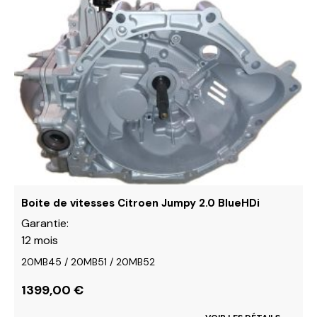
a
plusieurs
variations.
Les
options
peuvent
être
choisies
sur
la
page
du
Boite de vitesses Citroen Jumpy 2.0 BlueHDi
produit
Garantie:
12 mois
20MB45 / 20MB51 / 20MB52
1399,00
€