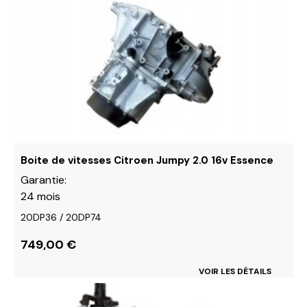
produit
a
plusieurs
variations.
Les
options
peuvent
être
choisies
sur
Boite de vitesses Citroen Jumpy 2.0 16v Essence
la
Garantie:
page
24 mois
du
20DP36 / 20DP74
produit
749,00
€
VOIR LES DÉTAILS
Ce
produit