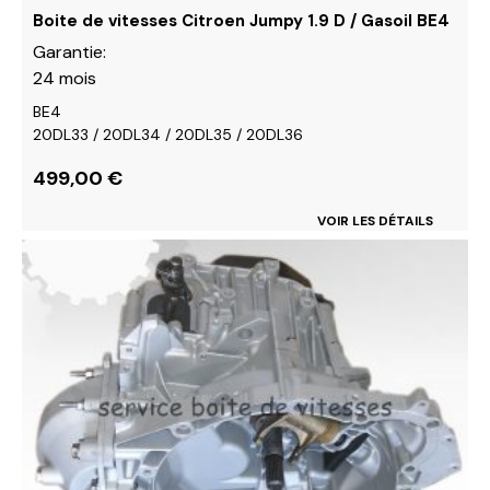
du
Boite de vitesses Citroen Jumpy 1.9 D / Gasoil BE4
produit
Garantie:
24 mois
BE4
20DL33 / 20DL34 / 20DL35 / 20DL36
499,00
€
VOIR LES DÉTAILS
Ce
produit
a
plusieurs
variations.
Les
options
peuvent
être
choisies