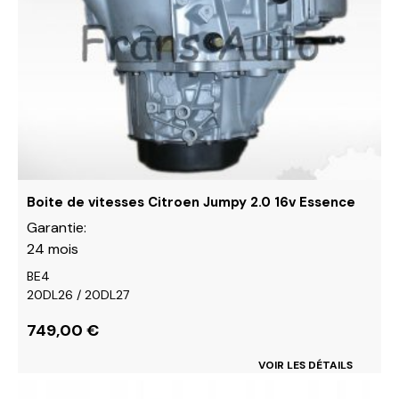
variations.
Les
options
peuvent
être
choisies
sur
la
page
du
Boite de vitesses Citroen Jumpy 2.0 16v Essence
produit
Garantie:
24 mois
BE4
20DL26 / 20DL27
749,00
€
VOIR LES DÉTAILS
Ce