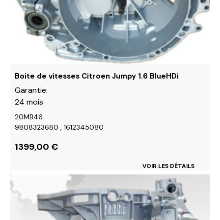
choisies
sur
la
page
du
produit
Boite de vitesses Citroen Jumpy 1.6 BlueHDi
Garantie:
24 mois
20MB46
9808323680 , 1612345080
1399,00
€
VOIR LES DÉTAILS
Ce
produit
a
plusieurs