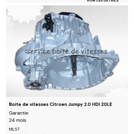
VOIR LES DÉTAILS
Ce
produit
a
plusieurs
variations.
Les
options
peuvent
être
choisies
sur
la
page
du
Boite de vitesses Citroen Jumpy 2.0 HDI 20LE
produit
Garantie:
24 mois
ML5T