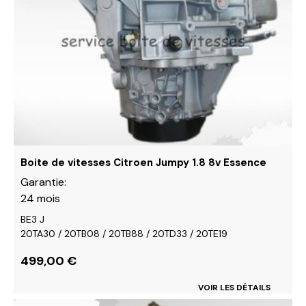
variations.
Les
options
peuvent
être
choisies
sur
la
page
du
Boite de vitesses Citroen Jumpy 1.8 8v Essence
produit
Garantie:
24 mois
BE3 J
20TA30 / 20TB08 / 20TB88 / 20TD33 / 20TE19
499,00
€
VOIR LES DÉTAILS