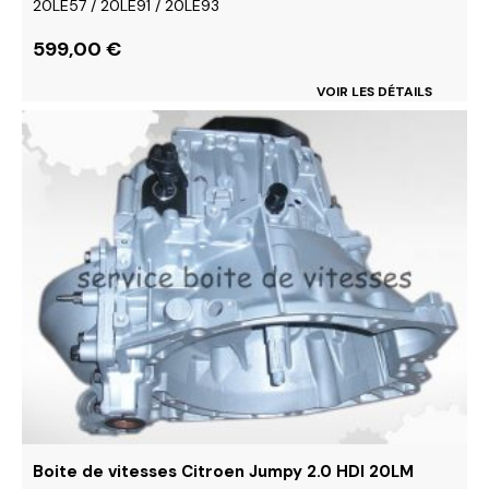
20LE57 / 20LE91 / 20LE93
599,00
€
VOIR LES DÉTAILS
Ce
produit
a
plusieurs
variations.
Les
options
peuvent
être
choisies
sur
la
page
du
Boite de vitesses Citroen Jumpy 2.0 HDI 20LM
produit