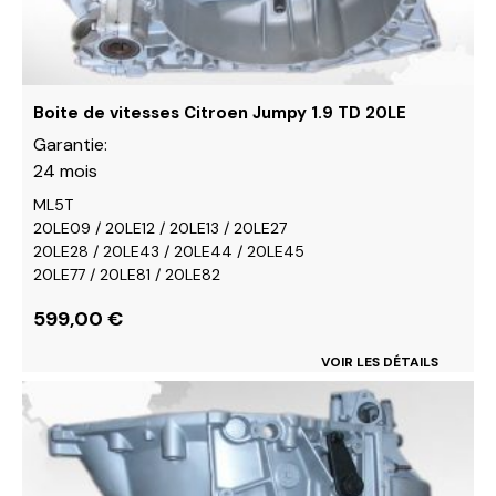
sur
la
page
du
Boite de vitesses Citroen Jumpy 1.9 TD 20LE
produit
Garantie:
24 mois
ML5T
20LE09 / 20LE12 / 20LE13 / 20LE27
20LE28 / 20LE43 / 20LE44 / 20LE45
20LE77 / 20LE81 / 20LE82
599,00
€
VOIR LES DÉTAILS
Ce
produit
a
plusieurs