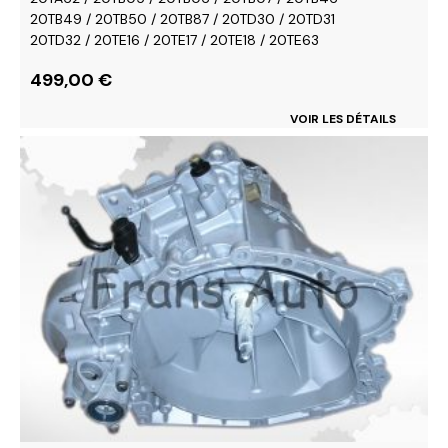
20TB49 / 20TB50 / 20TB87 / 20TD30 / 20TD31
20TD32 / 20TE16 / 20TE17 / 20TE18 / 20TE63
499,00
€
VOIR LES DÉTAILS
Ce
produit
a
plusieurs
variations.
Les
options
peuvent
être
choisies
sur
la
page