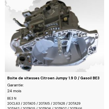
Ce
produit
a
plusieurs
variations.
Les
options
peuvent
être
choisies
sur
la
page
du
Boite de vitesses Citroen Jumpy 1.9 D / Gasoil BE3
produit
Garantie:
24 mois
BE3 N
20CL63 / 20TA05 / 20TA15 / 20TA28 / 20TA29
20TA62 / 20TB05 / 20TB06 / 20TB07 / 20TB46