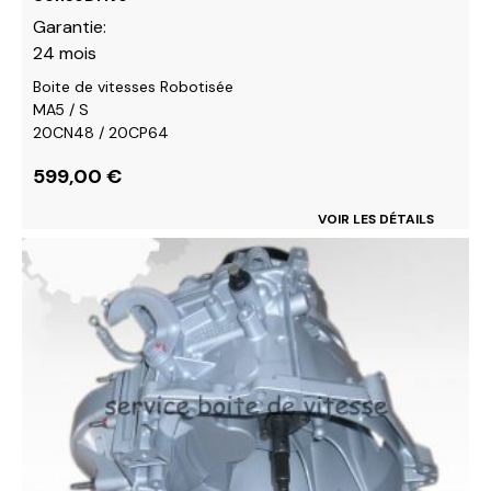
Garantie:
24 mois
Boite de vitesses Robotisée
MA5 / S
20CN48 / 20CP64
599,00
€
VOIR LES DÉTAILS
Ce
produit
a
plusieurs
variations.
Les
options
peuvent
être
choisies