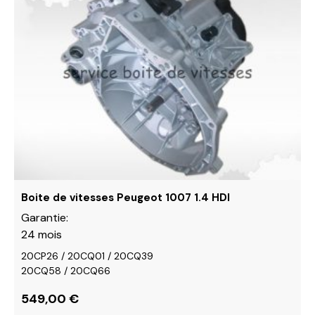
a
plusieurs
variations.
Les
options
peuvent
être
choisies
sur
la
page
du
Boite de vitesses Peugeot 1007 1.4 HDI
produit
Garantie:
24 mois
20CP26 / 20CQ01 / 20CQ39
20CQ58 / 20CQ66
549,00
€