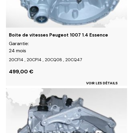
choisies
sur
la
page
du
Boite de vitesses Peugeot 1007 1.4 Essence
produit
Garantie:
24 mois
20CF14 , 20CP14 , 20CQ08 , 20CQ47
499,00
€
VOIR LES DÉTAILS
Ce
produit
a
plusieurs
variations.
Les