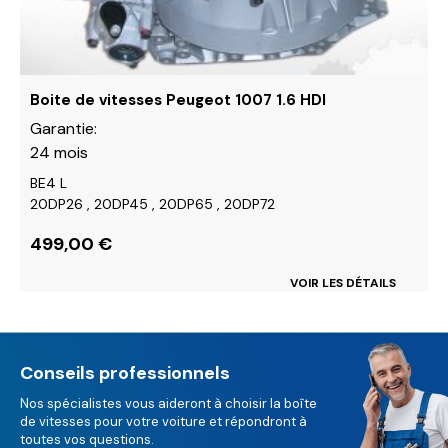
sur
la
page
du
Boite de vitesses Peugeot 1007 1.6 HDI
produit
Garantie:
24 mois
BE4 L
20DP26 , 20DP45 , 20DP65 , 20DP72
499,00
€
VOIR LES DÉTAILS
Conseils professionnels
Nos spécialistes vous aideront à choisir la boîte
de vitesses pour votre voiture et répondront à
toutes vos questions.