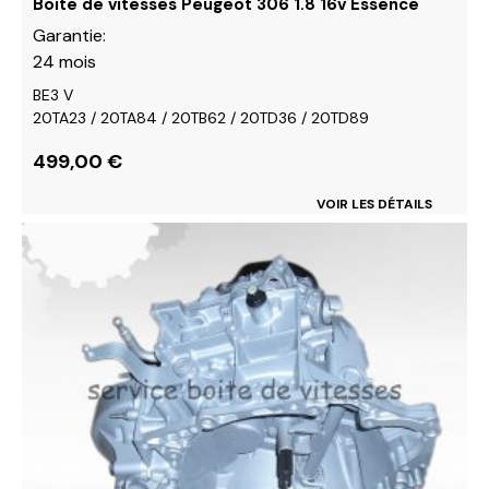
Boite de vitesses Peugeot 306 1.8 16v Essence
produit
Garantie:
24 mois
BE3 V
20TA23 / 20TA84 / 20TB62 / 20TD36 / 20TD89
499,00
€
VOIR LES DÉTAILS
Ce
produit
a
plusieurs
variations.
Les
options
peuvent
être
choisies