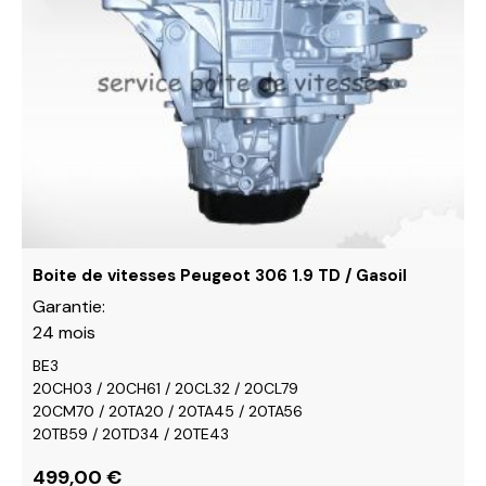
plusieurs
variations.
Les
options
peuvent
être
choisies
sur
la
page
du
Boite de vitesses Peugeot 306 1.9 TD / Gasoil
produit
Garantie:
24 mois
BE3
20CH03 / 20CH61 / 20CL32 / 20CL79
20CM70 / 20TA20 / 20TA45 / 20TA56
20TB59 / 20TD34 / 20TE43
499,00
€