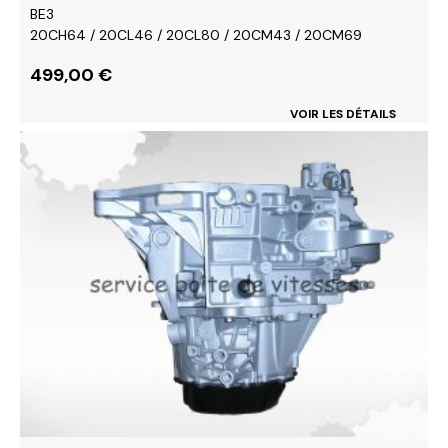
BE3
20CH64 / 20CL46 / 20CL80 / 20CM43 / 20CM69
499,00
€
VOIR LES DÉTAILS
Ce
produit
a
plusieurs
variations.
Les
options
peuvent
être
choisies
sur
la
page