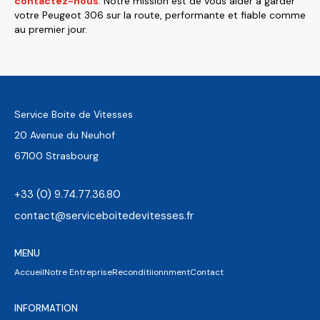
contactez-nous
. Notre mission est de vous aider à garder
votre Peugeot 306 sur la route, performante et fiable comme
au premier jour.
Service Boite de Vitesses
20 Avenue du Neuhof
67100 Strasbourg
+33 (0) 9.74.77.36.80
contact@serviceboitedevitesses.fr
MENU
Accueil
Notre Entreprise
Reconditiionnment
Contact
INFORMATION