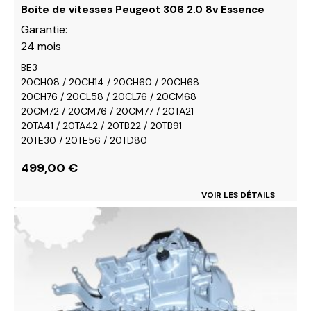
du
Boite de vitesses Peugeot 306 2.0 8v Essence
produit
Garantie:
24 mois
BE3
20CH08 / 20CH14 / 20CH60 / 20CH68
20CH76 / 20CL58 / 20CL76 / 20CM68
20CM72 / 20CM76 / 20CM77 / 20TA21
20TA41 / 20TA42 / 20TB22 / 20TB91
20TE30 / 20TE56 / 20TD80
499,00
€
VOIR LES DÉTAILS
Ce
produit
a
plusieurs
variations.
Les