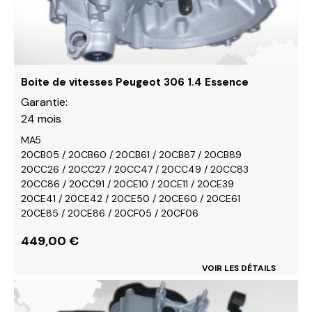
choisies
sur
la
page
du
Boite de vitesses Peugeot 306 1.4 Essence
produit
Garantie:
24 mois
MA5
20CB05 / 20CB60 / 20CB61 / 20CB87 / 20CB89
20CC26 / 20CC27 / 20CC47 / 20CC49 / 20CC83
20CC86 / 20CC91 / 20CE10 / 20CE11 / 20CE39
20CE41 / 20CE42 / 20CE50 / 20CE60 / 20CE61
20CE85 / 20CE86 / 20CF05 / 20CF06
449,00
€
VOIR LES DÉTAILS
Ce
produit