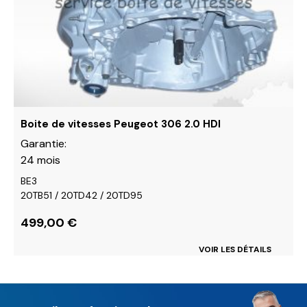
options
peuvent
être
choisies
sur
la
page
du
Boite de vitesses Peugeot 306 2.0 HDI
produit
Garantie:
24 mois
BE3
20TB51 / 20TD42 / 20TD95
499,00
€
VOIR LES DÉTAILS