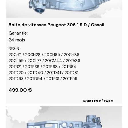
sur
la
page
du
Boite de vitesses Peugeot 306 1.9 D / Gasoil
produit
Garantie:
24 mois
BE3 N
20CH11 / 20CH28 / 20CH65 / 20CH86
20CL59 / 20CL77 / 20CM44 / 20TA86
20TB21 / 20TB38 / 20TB68 / 20TB64
20TD20 / 20TD40 / 20TD41 / 20TD81
20TD93 / 20TD94 / 20TE31 / 20TE59
499,00
€
VOIR LES DÉTAILS
Ce
produit
a