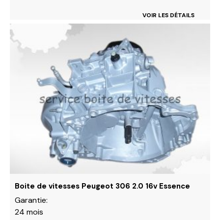
VOIR LES DÉTAILS
Ce
produit
a
plusieurs
variations.
Les
options
peuvent
être
choisies
sur
la
page
du
Boite de vitesses Peugeot 306 2.0 16v Essence
produit
Garantie:
24 mois