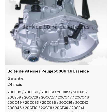
a
plusieurs
variations.
Les
options
peuvent
être
choisies
sur
la
page
du
Boite de vitesses Peugeot 306 1.6 Essence
produit
Garantie:
24 mois
20CB05 / 20CB60 / 20CB61 / 20CB87 / 20CB88
20CB89 / 20CC26 / 20CC27 / 20CC47 / 20CC48
20CC49 / 20CC83 / 20CC86 / 20CC91 / 20CD10
20CD48 / 20CE10 / 20CE11 / 20CE39 / 20CE41