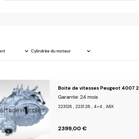
olvo
ant
Cylindrée du moteur
Boite de vitesses Peugeot 4007 2
Garantie:
24 mois
223128 , 2231.28 , 4×4 , A8X
2399,00
€