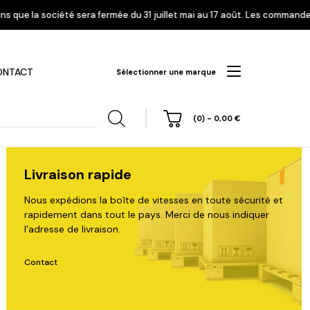
rmée du 31 juillet mai au 17 août. Les commandes enregistrées à partir d
ONTACT
Sélectionner une marque
(0)
-
0,00
€
Livraison rapide
Nous expédions la boîte de vitesses en toute sécurité et
rapidement dans tout le pays. Merci de nous indiquer
hi
Nissan
Opel
Peugeot
l’adresse de livraison.
Contact