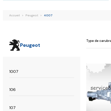
Renault
Suzuki
Toyota
V
Accueil
>
Peugeot
>
4007
Type de carubr
Peugeot
Ce
1007
produit
a
plusieurs
106
variations.
Les
options
107
peuvent