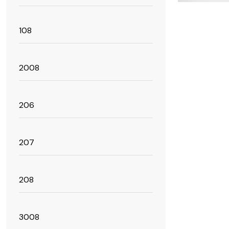
être
choisies
108
sur
la
page
du
2008
produit
206
207
208
3008