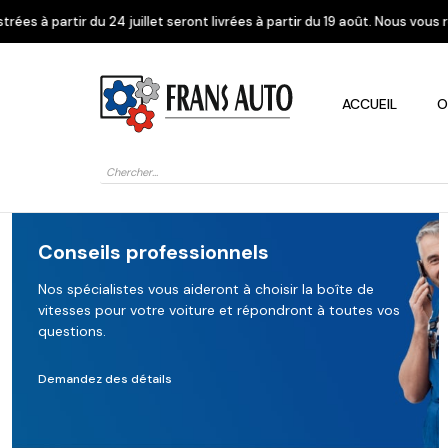
llet seront livrées à partir du 19 août. Nous vous remercions de votre c
ACCUEIL
O
Recherche
de
produits
Conseils professionnels
Nos spécialistes vous aideront à choisir la boîte de
vitesses pour votre voiture et répondront à toutes vos
Alfa Romeo
Citroen
Dacia
questions.
Demandez des détails