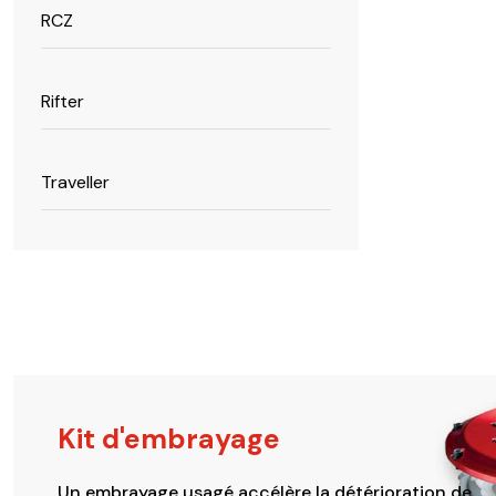
RCZ
Rifter
Traveller
Kit d'embrayage
Un embrayage usagé accélère la détérioration de