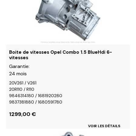
variations.
Les
options
peuvent
être
choisies
sur
Boite de vitesses Opel Combo 1.5 BlueHdi 6-
vitesses
la
page
Garantie:
du
24 mois
produit
20V261 / V261
20R110 / R110
9846314180 / 1681920280
9837381880 / 1680591780
1299,00
€
VOIR LES DÉTAILS
Ce