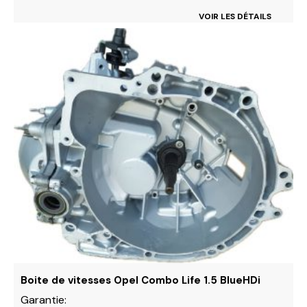
VOIR LES DÉTAILS
Ce
produit
a
plusieurs
variations.
Les
options
peuvent
être
choisies
sur
la
page
du
produit
Boite de vitesses Opel Combo Life 1.5 BlueHDi
Garantie: