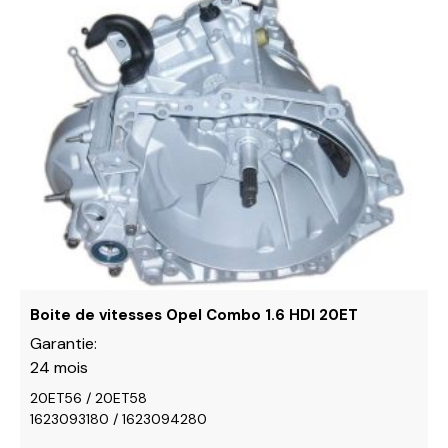
produit
a
plusieurs
variations.
Les
options
peuvent
être
choisies
sur
la
page
du
Boite de vitesses Opel Combo 1.6 HDI 20ET
produit
Garantie:
24 mois
20ET56 / 20ET58
1623093180 / 1623094280