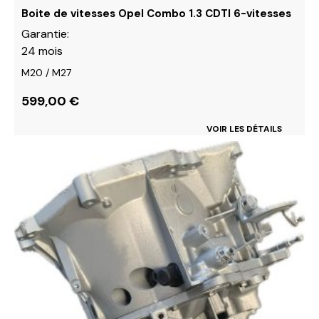
Boite de vitesses Opel Combo 1.3 CDTI 6-vitesses
Garantie:
24 mois
M20 / M27
599,00
€
VOIR LES DÉTAILS
Ce
produit
a
plusieurs
variations.
Les
options
peuvent
être
choisies