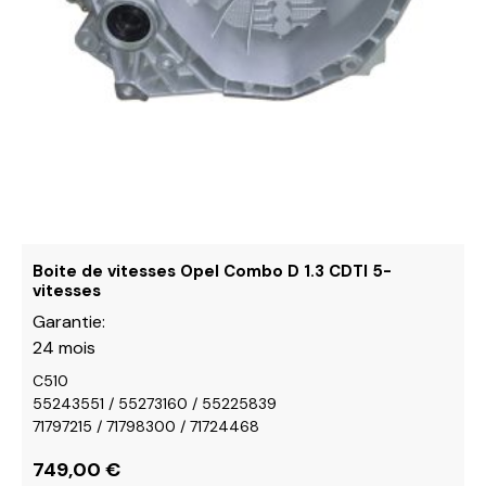
du
produit
Boite de vitesses Opel Combo D 1.3 CDTI 5-
vitesses
Garantie:
24 mois
C510
55243551 / 55273160 / 55225839
71797215 / 71798300 / 71724468
749,00
€