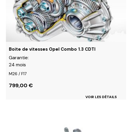
peuvent
être
choisies
sur
la
page
du
Boite de vitesses Opel Combo 1.3 CDTI
produit
Garantie:
24 mois
M26 / F17
799,00
€
VOIR LES DÉTAILS
Ce
produit
a
plusieurs