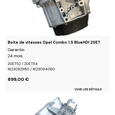
sur
la
page
du
produit
Boite de vitesses Opel Combo 1.5 BlueHDI 20ET
Garantie:
24 mois
20ET52 / 20ET54
1623092980 / 1623094080
899,00
€
VOIR LES DÉTAILS
Ce
produit
a
plusieurs