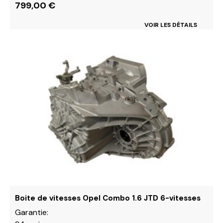
799,00
€
VOIR LES DÉTAILS
Ce
produit
a
plusieurs
variations.
Les
options
peuvent
être
choisies
sur
la
page
du
Boite de vitesses Opel Combo 1.6 JTD 6-vitesses
produit
Garantie: