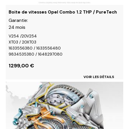
choisies
sur
Boite de vitesses Opel Combo 1.2 THP / PureTech
la
Garantie:
page
24 mois
du
V254 /20V254
produit
XT03 / 20XT03
1633556380 / 1633556480
9834535380 / 1648297080
1299,00
€
VOIR LES DÉTAILS
Ce
produit
a
plusieurs
variations.
Les
options