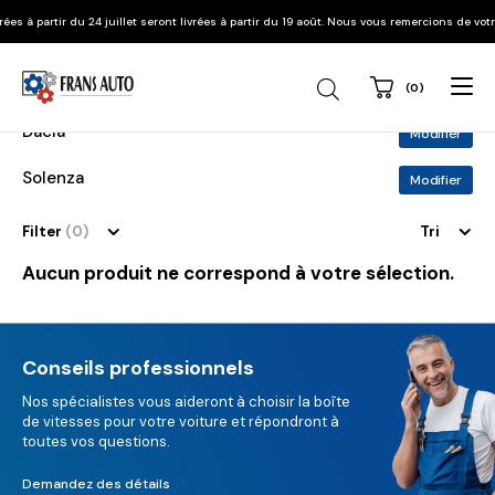
à partir du 24 juillet seront livrées à partir du 19 août. Nous vous remercions de votre
(0)
Recherche
de
produits
Dacia
Modifier
Solenza
Modifier
Filter
(0)
Tri
Aucun produit ne correspond à votre sélection.
Conseils professionnels
Nos spécialistes vous aideront à choisir la boîte
de vitesses pour votre voiture et répondront à
toutes vos questions.
Demandez des détails