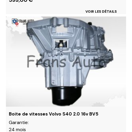
599,00
€
VOIR LES DÉTAILS
Ce
produit
a
plusieurs
variations.
Les
options
peuvent
être
choisies
sur
la
page
du
Boite de vitesses Volvo S40 2.0 16v BV5
produit
Garantie:
24 mois