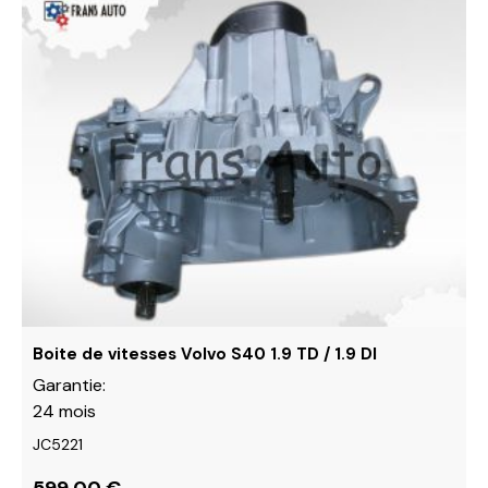
Ce
produit
a
plusieurs
variations.
Les
options
peuvent
être
choisies
sur
la
page
du
Boite de vitesses Volvo S40 1.9 TD / 1.9 DI
produit
Garantie:
24 mois
JC5221