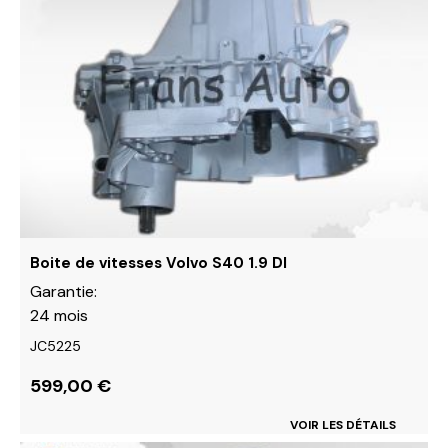
plusieurs
variations.
Les
options
peuvent
être
choisies
sur
la
page
du
Boite de vitesses Volvo S40 1.9 DI
produit
Garantie:
24 mois
JC5225
599,00
€
VOIR LES DÉTAILS