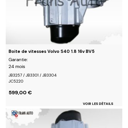
options
peuvent
être
choisies
sur
la
page
du
Boite de vitesses Volvo S40 1.8 16v BV5
produit
Garantie:
24 mois
JB3257 / JB3301 / JB3304
JC5220
599,00
€
VOIR LES DÉTAILS
Ce
produit
a