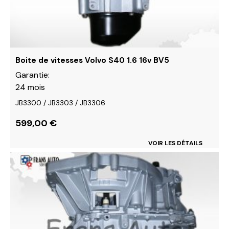
choisies
sur
la
page
du
Boite de vitesses Volvo S40 1.6 16v BV5
produit
Garantie:
24 mois
JB3300 / JB3303 / JB3306
599,00
€
VOIR LES DÉTAILS
Ce
produit
a
plusieurs
variations.
Les