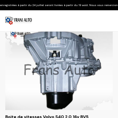
 du 24 juillet seront livrées à partir du 19 août. Nous vous remercions de votre compréh
Boite de vitesses Volvo S40 2.0 16v BV5