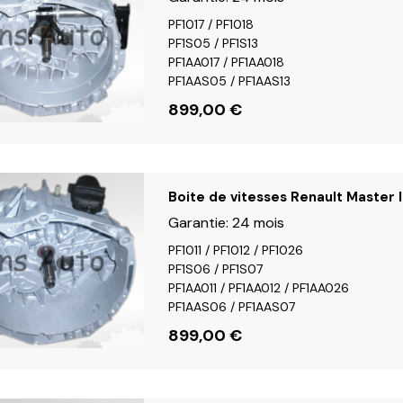
PF1017 / PF1018
PF1S05 / PF1S13
PF1AA017 / PF1AA018
PF1AAS05 / PF1AAS13
899,00
€
Boite de vitesses Renault Master I
Garantie:
24 mois
PF1011 / PF1012 / PF1026
PF1S06 / PF1S07
PF1AA011 / PF1AA012 / PF1AA026
PF1AAS06 / PF1AAS07
899,00
€