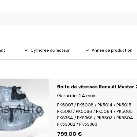
olvo
ant
Cylindrée du moteur
Année de production
Boite de vitesses Renault Master 
Garantie:
24 mois
PK5007 / PK5008 / PK5014 / PK5015
PK5016 / PK5066 / PK5064 / PK5065
PK5364 / PK5365 / PK5S03 / PK5S04
PK5S362 / PK5S363
799,00
€