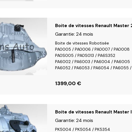
Boite de vitesses Renault Master 
Garantie:
24 mois
Boite de vitesses Robotisée
PA0005 / PA0006 / PA0007 / PA0008
PA0S005 / PA0S013 / PA6S352
PA6002 / PA6003 / PA6004 / PA6005
PA6052 / PA6053 / PA6054 / PA6055 
1399,00
€
Boite de vitesses Renault Master I
Garantie:
24 mois
PK5004 / PK5054 / PK5354