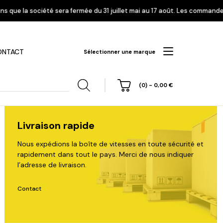
ée du 31 juillet mai au 17 août. Les commandes enregistrées à partir du 
ONTACT
Sélectionner une marque
(0)
-
0,00
€
Livraison rapide
Nous expédions la boîte de vitesses en toute sécurité et
rapidement dans tout le pays. Merci de nous indiquer
hi
Nissan
Opel
Peugeot
l’adresse de livraison.
Contact