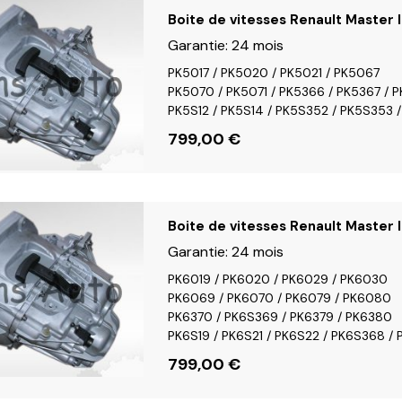
Boite de vitesses Renault Master I
Garantie:
24 mois
PK5017 / PK5020 / PK5021 / PK5067
PK5070 / PK5071 / PK5366 / PK5367 / P
PK5S12 / PK5S14 / PK5S352 / PK5S353 
799,00
€
Boite de vitesses Renault Master I
Garantie:
24 mois
PK6019 / PK6020 / PK6029 / PK6030
PK6069 / PK6070 / PK6079 / PK6080
PK6370 / PK6S369 / PK6379 / PK6380
PK6S19 / PK6S21 / PK6S22 / PK6S368 /
799,00
€