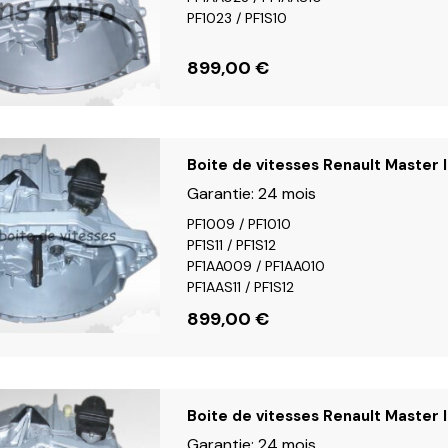
PF1023 / PF1S10
899,00
€
Boite de vitesses Renault Master I
Garantie:
24 mois
PF1009 / PF1010
PF1S11 / PF1S12
PF1AA009 / PF1AA010
PF1AAS11 / PF1S12
899,00
€
Boite de vitesses Renault Master I
Garantie:
24 mois