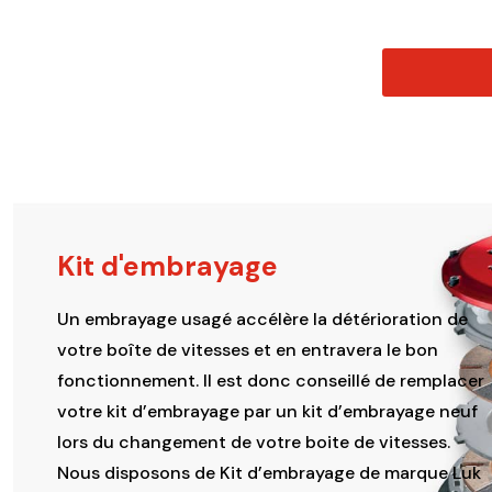
choisies
sur
la
page
du
produit
Kit d'embrayage
Un embrayage usagé accélère la détérioration de
votre boîte de vitesses et en entravera le bon
fonctionnement. Il est donc conseillé de remplacer
votre kit d’embrayage par un kit d’embrayage neuf
lors du changement de votre boite de vitesses.
Nous disposons de Kit d’embrayage de marque Luk