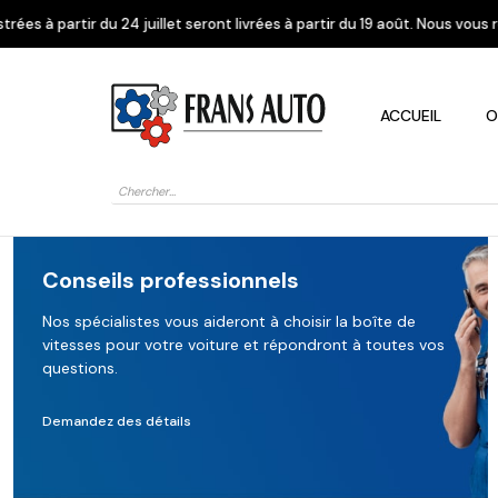
t seront livrées à partir du 19 août. Nous vous remercions de votre comp
ACCUEIL
O
Recherche
de
produits
Conseils professionnels
Nos spécialistes vous aideront à choisir la boîte de
vitesses pour votre voiture et répondront à toutes vos
Alfa Romeo
Citroen
Dacia
questions.
Demandez des détails