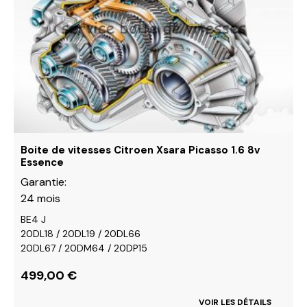
Les
options
peuvent
être
choisies
sur
la
page
du
Boite de vitesses Citroen Xsara Picasso 1.6 8v
produit
Essence
Garantie:
24 mois
BE4 J
20DL18 / 20DL19 / 20DL66
20DL67 / 20DM64 / 20DP15
499,00
€
VOIR LES DÉTAILS