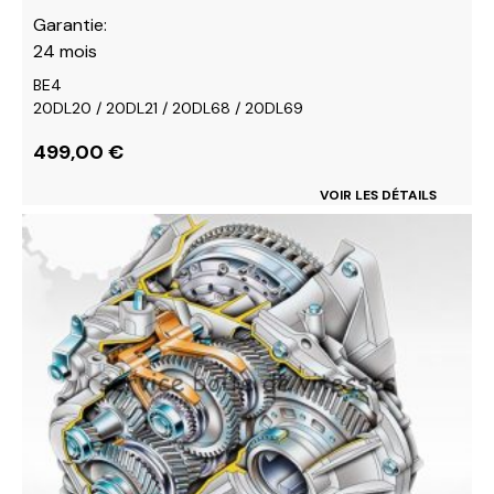
Garantie:
24 mois
BE4
20DL20 / 20DL21 / 20DL68 / 20DL69
499,00
€
VOIR LES DÉTAILS
Ce
produit
a
plusieurs
variations.
Les
options
peuvent
être
choisies
sur