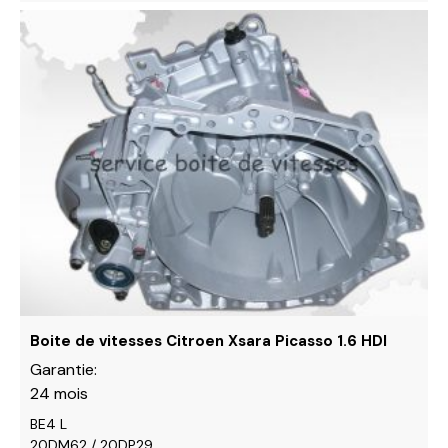
Ce
produit
a
plusieurs
variations.
Les
options
peuvent
être
choisies
sur
la
page
du
Boite de vitesses Citroen Xsara Picasso 1.6 HDI
produit
Garantie:
24 mois
BE4 L
20DM62 / 20DP29