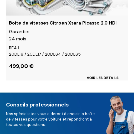
la
page
du
Boite de vitesses Citroen Xsara Picasso 2.0 HDI
produit
Garantie:
24 mois
BE4 L
20DL16 / 20DL17 / 20DL64 / 20DL65
499,00
€
VOIR LES DÉTAILS
Conseils professionnels
Nos spécialistes vous aideront à choisir la boîte
de vitesses pour votre voiture et répondront à
toutes vos questions.