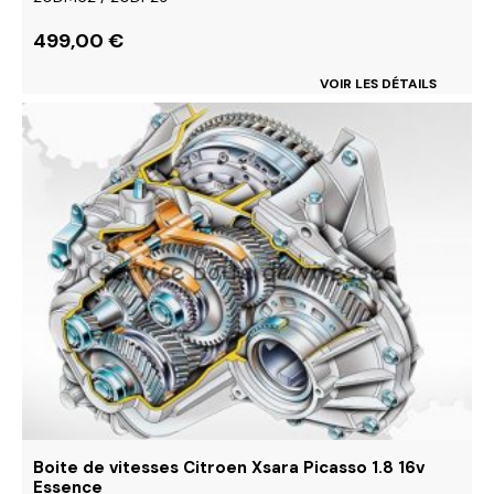
499,00
€
VOIR LES DÉTAILS
Ce
produit
a
plusieurs
variations.
Les
options
peuvent
être
choisies
sur
la
page
du
Boite de vitesses Citroen Xsara Picasso 1.8 16v
produit
Essence