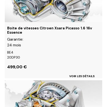
choisies
sur
la
page
du
Boite de vitesses Citroen Xsara Picasso 1.6 16v
produit
Essence
Garantie:
24 mois
BE4
20DP30
499,00
€
VOIR LES DÉTAILS
Ce
produit
a
plusieurs
variations.