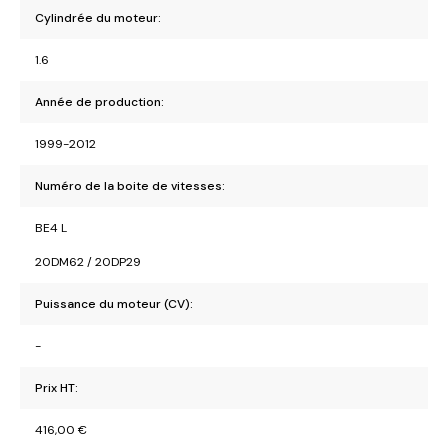
Cylindrée du moteur:
1.6
Année de production:
1999-2012
Numéro de la boite de vitesses:
BE4 L
20DM62 / 20DP29
Puissance du moteur (CV):
-
Prix HT:
416,00
€