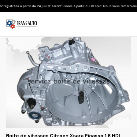
 du 24 juillet seront livrées à partir du 19 août. Nous vous remercions de votre compréh
Boite de vitesses Citroen Xsara Picasso 1.6 HDI