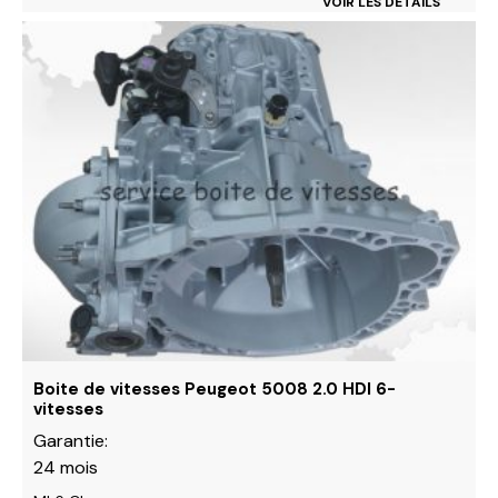
VOIR LES DÉTAILS
Ce
produit
a
plusieurs
variations.
Les
options
peuvent
être
choisies
sur
la
page
du
Boite de vitesses Peugeot 5008 2.0 HDI 6-
produit
vitesses
Garantie:
24 mois