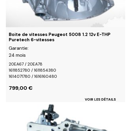
choisies
sur
la
page
du
Boite de vitesses Peugeot 5008 1.2 12v E-THP
produit
Puretech 6-vitesses
Garantie:
24 mois
20EA67 / 20EA78
1611852780 / 1611854380
1614071780 / 1616160480
799,00
€
VOIR LES DÉTAILS
Ce
produit
a
plusieurs