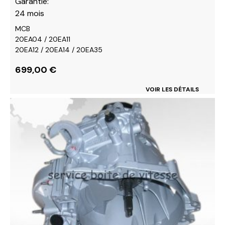
Garantie:
24 mois
MCB
20EA04 / 20EA11
20EA12 / 20EA14 / 20EA35
699,00
€
VOIR LES DÉTAILS
Ce
produit
a
plusieurs
variations.
Les
options
peuvent
être
choisies
sur