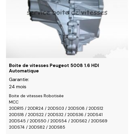
Les
options
peuvent
être
choisies
sur
la
page
du
Boite de vitesses Peugeot 5008 1.6 HDI
produit
Automatique
Garantie:
24 mois
Boite de vitesses Robotisée
MCC
20DR15 / 20DR24 / 20DS03 / 20DS08 / 20DS12
20DS18 / 20DS22 / 20DS32 / 20DS36 / 20DS41
20DS45 / 20DS50 / 20DS54 / 20DS62 / 20DS69
20DS74 / 20DS82 / 20DS85