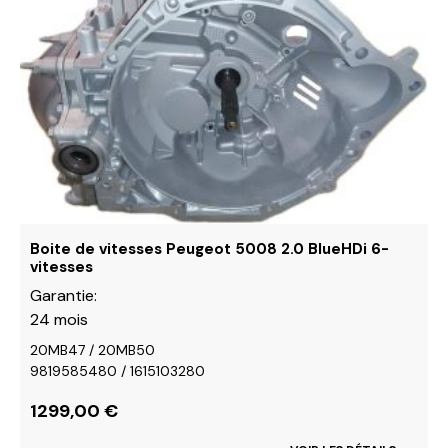
plusieurs
variations.
Les
options
peuvent
être
choisies
sur
la
page
du
Boite de vitesses Peugeot 5008 2.0 BlueHDi 6-
vitesses
produit
Garantie:
24 mois
20MB47 / 20MB50
9819585480 / 1615103280
1299,00
€