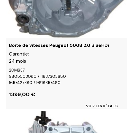
peuvent
être
choisies
sur
la
page
du
Boite de vitesses Peugeot 5008 2.0 BlueHDi
produit
Garantie:
24 mois
20MB37
9805503080 / 1637303680
1610427380 / 9818310480
1399,00
€
VOIR LES DÉTAILS
Ce
produit
a