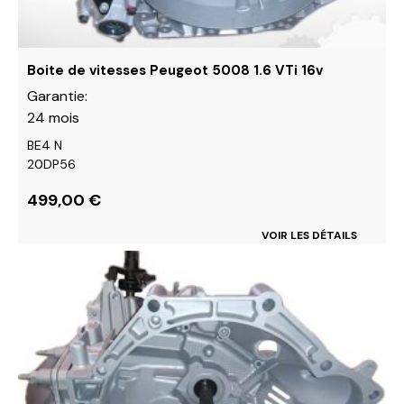
la
page
du
Boite de vitesses Peugeot 5008 1.6 VTi 16v
produit
Garantie:
24 mois
BE4 N
20DP56
499,00
€
VOIR LES DÉTAILS
Ce
produit
a
plusieurs
variations.
Les
options