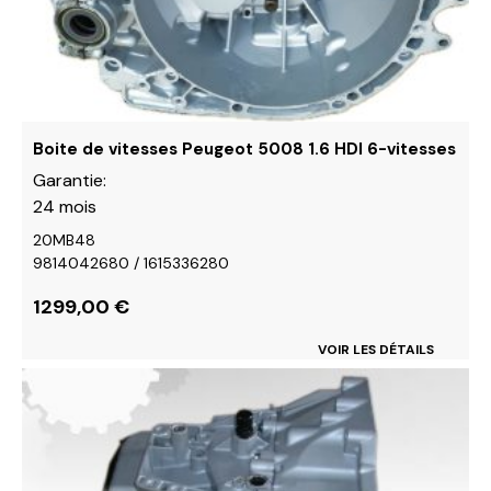
sur
la
page
du
produit
Boite de vitesses Peugeot 5008 1.6 HDI 6-vitesses
Garantie:
24 mois
20MB48
9814042680 / 1615336280
1299,00
€
VOIR LES DÉTAILS
Ce
produit
a
plusieurs
variations.