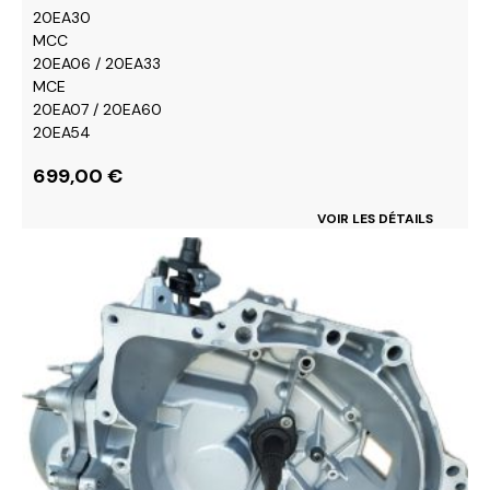
20EA30
MCC
20EA06 / 20EA33
MCE
20EA07 / 20EA60
20EA54
699,00
€
VOIR LES DÉTAILS
Ce
produit
a
plusieurs
variations.
Les
options
peuvent
être
choisies