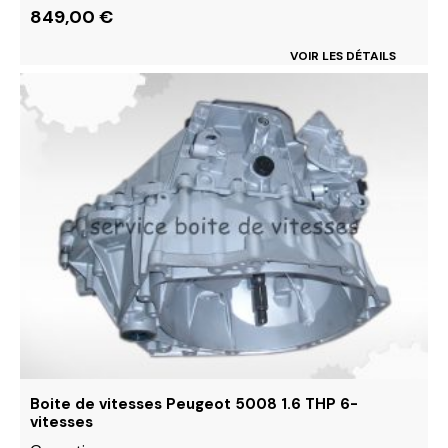
849,00
€
VOIR LES DÉTAILS
Ce
produit
a
plusieurs
variations.
Les
options
peuvent
être
choisies
sur
la
page
du
Boite de vitesses Peugeot 5008 1.6 THP 6-
produit
vitesses