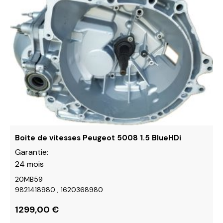
variations.
Les
options
peuvent
être
choisies
sur
la
page
du
produit
Boite de vitesses Peugeot 5008 1.5 BlueHDi
Garantie:
24 mois
20MB59
9821418980 , 1620368980
1299,00
€