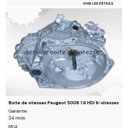
VOIR LES DÉTAILS
Ce
produit
a
plusieurs
variations.
Les
options
peuvent
être
choisies
sur
la
page
du
Boite de vitesses Peugeot 5008 1.6 HDI 6-vitesses
produit
Garantie:
24 mois
MCA