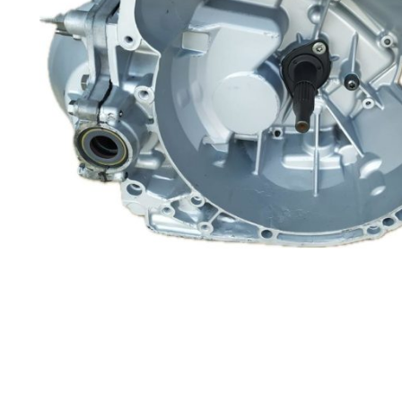
Renault
Suzuki
Toyota
V