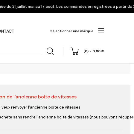
u 17 août. Les commandes enregistrées à partir du 24 juillet seront liv
ONTACT
Sélectionner une marque
(0)
-
0,00
€
on de l'ancienne boite de vitesses
hi
Nissan
Opel
Peugeot
e veux renvoyer l'ancienne boîte de vitesses
'achète sans rendre l'ancienne boîte de vitesses (nous pouvons récupérer