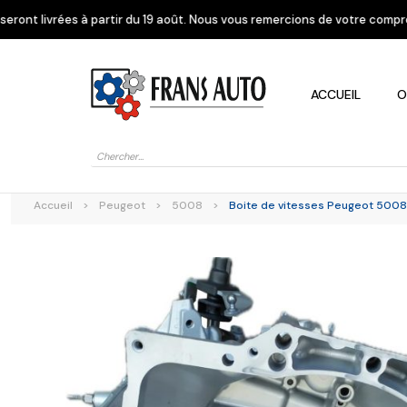
rtir du 19 août. Nous vous remercions de votre compréhension.
Fermeture
ACCUEIL
O
Recherche
de
produits
Accueil
>
Peugeot
>
5008
>
Boite de vitesses Peugeot 5008 
Alfa Romeo
Citroen
Dacia