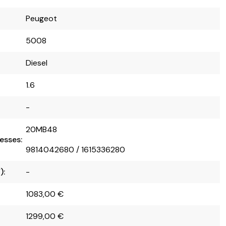
Peugeot
5008
Diesel
1.6
-
20MB48
esses:
9814042680 / 1615336280
):
-
1083,00
€
1299,00
€