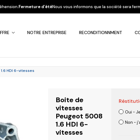
 d’été
Nous vous informons que la société sera fermée du 31 juillet mai a
FFRE
NOTRE ENTREPRISE
RECONDITIONNMENT
C
1.6 HDI 6-vitesses
Boite de
Réstituti
Fiat
Hyundai
Kia
Mercedes
Mitsubis
vitesses
Oui - J
Peugeot 5008
1.6 HDI 6-
Non - j
vitesses