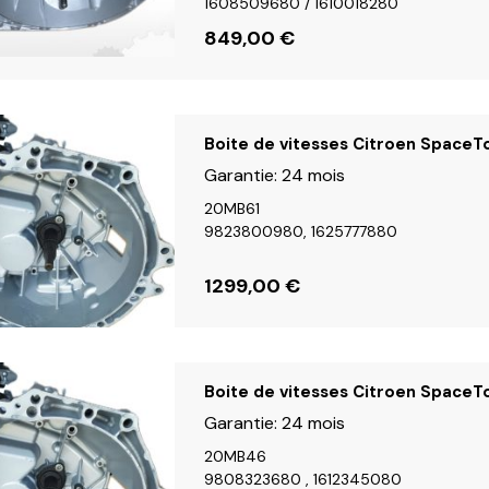
1608509680 / 1610018280
849,00
€
Boite de vitesses Citroen SpaceTo
Garantie:
24 mois
20MB61
9823800980, 1625777880
1299,00
€
Boite de vitesses Citroen SpaceTo
Garantie:
24 mois
20MB46
9808323680 , 1612345080