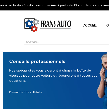
seront livrées à partir du 19 août. Nous vous remercions de votre compré
ACCUEIL
O
Recherche
de
produits
Conseils professionnels
Nos spécialistes vous aideront à choisir la boîte de
vitesses pour votre voiture et répondront à toutes vos
Alfa Romeo
Citroen
Dacia
questions.
Demandez des détails