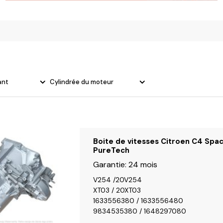
olvo
ant
Cylindrée du moteur
Boite de vitesses Citroen C4 Spac
PureTech
Garantie:
24 mois
V254 /20V254
XT03 / 20XT03
1633556380 / 1633556480
9834535380 / 1648297080