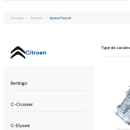
Renault
Suzuki
Toyota
V
Accueil
>
Citroen
>
SpaceTourer
Type de carubr
Citroen
Ce
Berlingo
produit
a
plusieurs
C-Crosser
variations.
Les
options
C-Elysee
peuvent