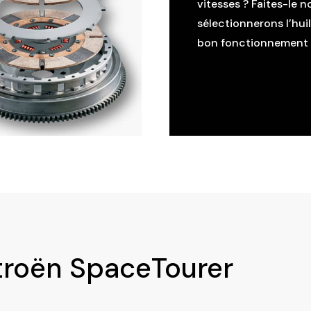
vitesses ? Faites-le n
sélectionnerons l’hui
bon fonctionnement d
itroën SpaceTourer