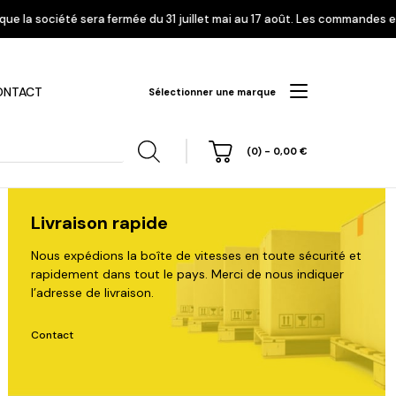
 du 31 juillet mai au 17 août. Les commandes enregistrées à partir du 24
ONTACT
Sélectionner une marque
(0)
-
0,00
€
Livraison rapide
Nous expédions la boîte de vitesses en toute sécurité et
rapidement dans tout le pays. Merci de nous indiquer
hi
Nissan
Opel
Peugeot
l’adresse de livraison.
Contact