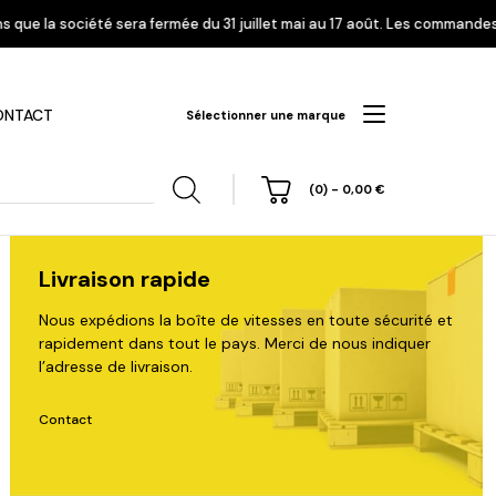
e du 31 juillet mai au 17 août. Les commandes enregistrées à partir du 2
ONTACT
Sélectionner une marque
(0)
-
0,00
€
Livraison rapide
Nous expédions la boîte de vitesses en toute sécurité et
rapidement dans tout le pays. Merci de nous indiquer
hi
Nissan
Opel
Peugeot
l’adresse de livraison.
Contact