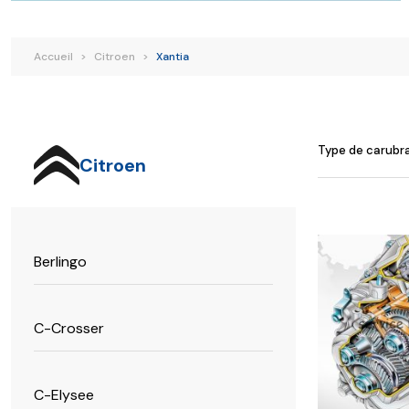
Renault
Suzuki
Toyota
V
Accueil
>
Citroen
>
Xantia
Type de carubr
Citroen
Ce
Berlingo
produit
a
plusieurs
C-Crosser
variations.
Les
options
C-Elysee
peuvent