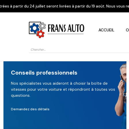
 seront livrées à partir du 19 août. Nous vous remercions de votre compr
ACCUEIL
O
Recherche
de
produits
Conseils professionnels
Nos spécialistes vous aideront à choisir la boîte de
vitesses pour votre voiture et répondront à toutes vos
Alfa Romeo
Citroen
Dacia
questions.
Demandez des détails