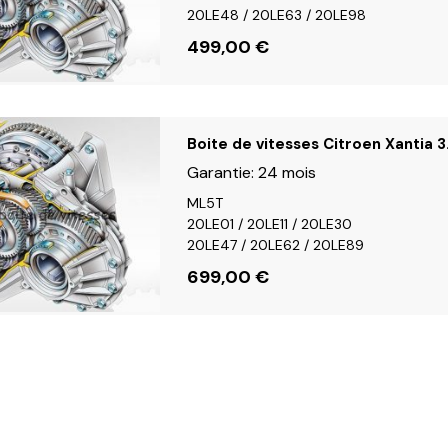
20LE48 / 20LE63 / 20LE98
499,00
€
Boite de vitesses Citroen Xantia 
Garantie:
24 mois
ML5T
20LE01 / 20LE11 / 20LE30
20LE47 / 20LE62 / 20LE89
699,00
€