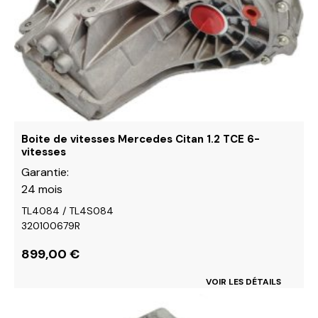
choisies
sur
la
page
du
produit
Boite de vitesses Mercedes Citan 1.2 TCE 6-
vitesses
Garantie:
24 mois
TL4084 / TL4S084
320100679R
899,00
€
VOIR LES DÉTAILS
Ce