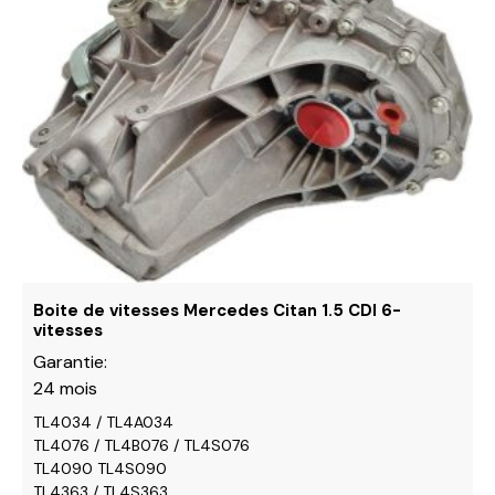
Les
options
peuvent
être
choisies
sur
la
page
du
produit
Boite de vitesses Mercedes Citan 1.5 CDI 6-
vitesses
Garantie:
24 mois
TL4034 / TL4A034
TL4076 / TL4B076 / TL4S076
TL4090 TL4S090
TL4363 / TL4S363