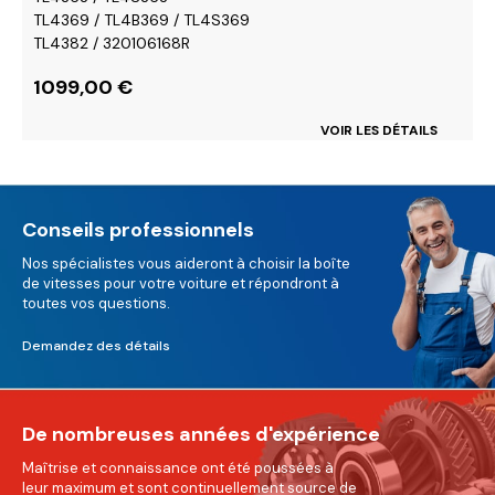
TL4369 / TL4B369 / TL4S369
TL4382 / 320106168R
1099,00
€
VOIR LES DÉTAILS
Conseils professionnels
Nos spécialistes vous aideront à choisir la boîte
de vitesses pour votre voiture et répondront à
toutes vos questions.
Demandez des détails
De nombreuses années d'expérience
Maîtrise et connaissance ont été poussées à
leur maximum et sont continuellement source de