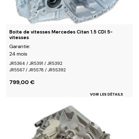
sur
la
page
du
Boite de vitesses Mercedes Citan 1.5 CDI 5-
produit
vitesses
Garantie:
24 mois
JR5364 / JR5391 / JR5392
JR5S67 / JR5S78 / JR5S392
799,00
€
VOIR LES DÉTAILS
Ce
produit
a
plusieurs
variations.