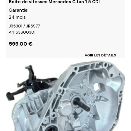
Boite de vitesses Mercedes Citan 1.5 CDI
produit
Garantie:
24 mois
JR5301 / JR5S77
A4153600301
599,00
€
VOIR LES DÉTAILS
Ce
produit
a
plusieurs
variations.
Les
options
peuvent
être
choisies