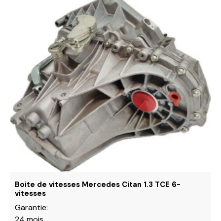
produit
a
plusieurs
variations.
Les
options
peuvent
être
choisies
sur
la
page
du
produit
Boite de vitesses Mercedes Citan 1.3 TCE 6-
vitesses
Garantie:
24 mois