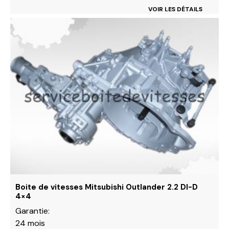
VOIR LES DÉTAILS
Ce
produit
a
plusieurs
variations.
Les
options
peuvent
être
choisies
sur
la
page
du
Boite de vitesses Mitsubishi Outlander 2.2 DI-D
produit
4×4
Garantie:
24 mois