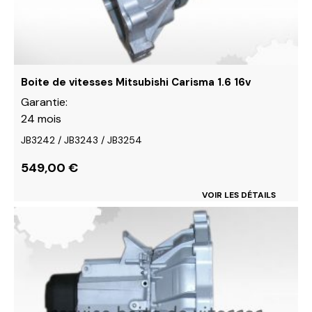
choisies
sur
la
page
du
Boite de vitesses Mitsubishi Carisma 1.6 16v
produit
Garantie:
24 mois
JB3242 / JB3243 / JB3254
549,00
€
VOIR LES DÉTAILS
Ce
produit
a
plusieurs
variations.
Les