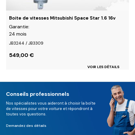
la
page
du
Boite de vitesses Mitsubishi Space Star 1.6 16v
produit
Garantie:
24 mois
JB3244 / JB3309
549,00
€
VOIR LES DÉTAILS
Conseils professionnels
Nos spécialistes vous aideront à choisir la boîte
de vitesses pour votre voiture et répondront à
toutes vos questions.
Demandez des détails