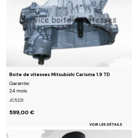
variations.
Les
options
peuvent
être
choisies
sur
la
page
du
Boite de vitesses Mitsubishi Carisma 1.9 TD
produit
Garantie:
24 mois
JC5221
599,00
€
VOIR LES DÉTAILS
Ce