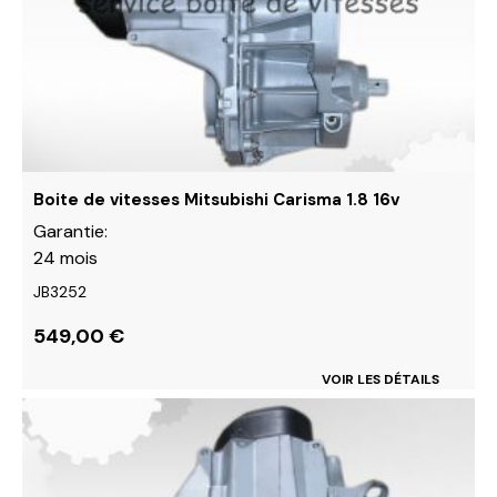
options
peuvent
être
choisies
sur
la
page
du
Boite de vitesses Mitsubishi Carisma 1.8 16v
produit
Garantie:
24 mois
JB3252
549,00
€
VOIR LES DÉTAILS
Ce
produit
a
plusieurs