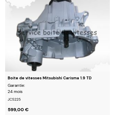
produit
a
plusieurs
variations.
Les
options
peuvent
être
choisies
sur
la
page
du
Boite de vitesses Mitsubishi Carisma 1.9 TD
produit
Garantie:
24 mois
JC5225
599,00
€