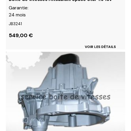
produit
Garantie:
24 mois
JB3241
549,00
€
VOIR LES DÉTAILS
Ce
produit
a
plusieurs
variations.
Les
options
peuvent
être
choisies
sur