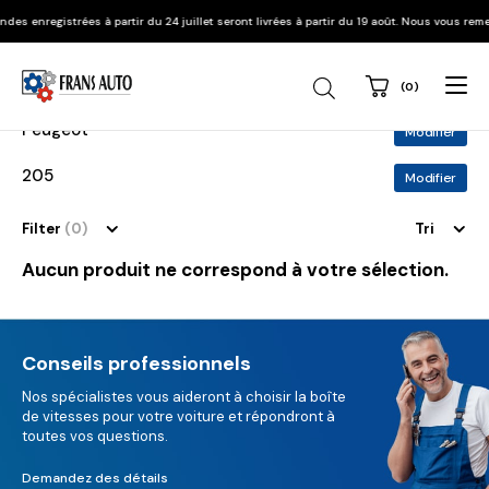
 enregistrées à partir du 24 juillet seront livrées à partir du 19 août. Nous vous remer
(0)
Recherche
de
produits
Peugeot
Modifier
205
Modifier
Filter
(0)
Tri
Aucun produit ne correspond à votre sélection.
Conseils professionnels
Nos spécialistes vous aideront à choisir la boîte
de vitesses pour votre voiture et répondront à
toutes vos questions.
Demandez des détails