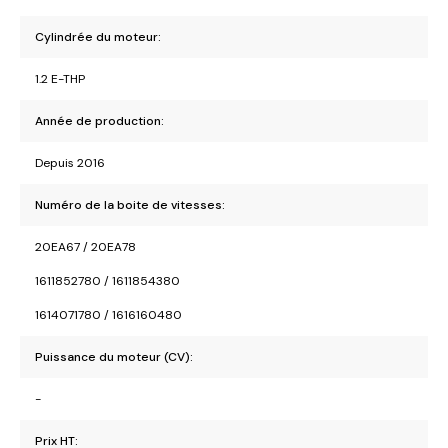
Cylindrée du moteur:
1.2 E-THP
Année de production:
Depuis 2016
Numéro de la boite de vitesses:
20EA67 / 20EA78
1611852780 / 1611854380
1614071780 / 1616160480
Puissance du moteur (CV):
-
Prix HT: