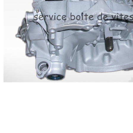
Renault
Suzuki
Toyota
V