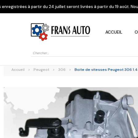
 24 juillet seront livrées à partir du 19 août. Nous vous remercions de 
ACCUEIL
O
Recherche
de
produits
Accueil
>
Peugeot
>
306
>
Boite de vitesses Peugeot 306 1.
Alfa Romeo
Citroen
Dacia