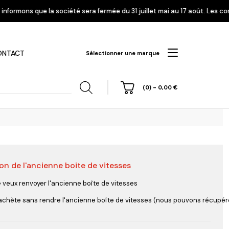
 sera fermée du 31 juillet mai au 17 août. Les commandes enregistrées à 
ONTACT
Sélectionner une marque
(0)
-
0,00
€
on de l'ancienne boite de vitesses
hi
Nissan
Opel
Peugeot
e veux renvoyer l'ancienne boîte de vitesses
'achète sans rendre l'ancienne boîte de vitesses (nous pouvons récupérer