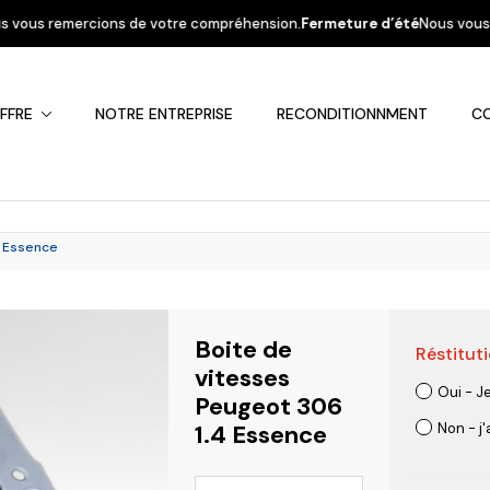
votre compréhension.
Fermeture d’été
Nous vous informons que la société
FFRE
NOTRE ENTREPRISE
RECONDITIONNMENT
C
4 Essence
Boite de
Réstituti
Fiat
Hyundai
Kia
Mercedes
Mitsubis
vitesses
Oui - J
Peugeot 306
1.4 Essence
Non - j