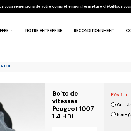
e votre compréhension.
Fermeture d’été
Nous vous informons que la socié
FFRE
NOTRE ENTREPRISE
RECONDITIONNMENT
C
.4 HDI
Boite de
Réstituti
Fiat
Hyundai
Kia
Mercedes
Mitsubis
vitesses
Oui - J
Peugeot 1007
1.4 HDI
Non - j