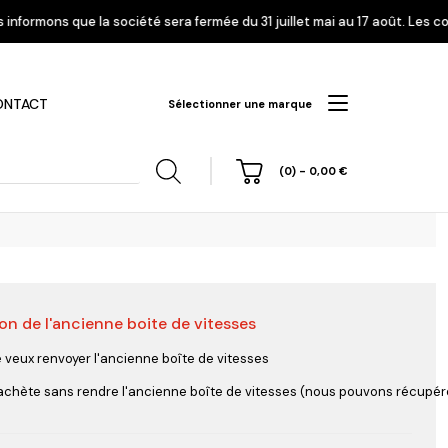
té sera fermée du 31 juillet mai au 17 août. Les commandes enregistrées 
ONTACT
Sélectionner une marque
(0)
-
0,00
€
on de l'ancienne boite de vitesses
hi
Nissan
Opel
Peugeot
e veux renvoyer l'ancienne boîte de vitesses
'achète sans rendre l'ancienne boîte de vitesses (nous pouvons récupérer