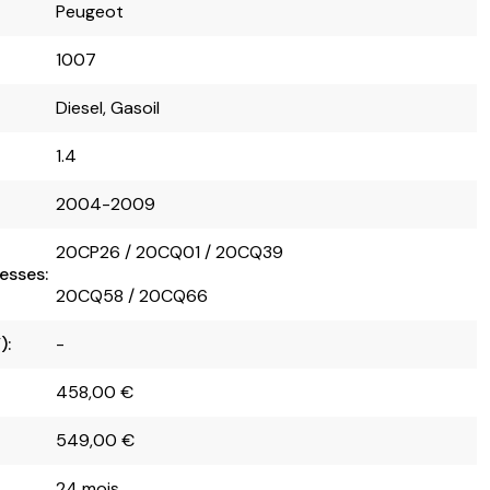
Peugeot
1007
Diesel, Gasoil
1.4
2004-2009
20CP26 / 20CQ01 / 20CQ39
esses:
20CQ58 / 20CQ66
):
-
458,00
€
549,00
€
24 mois