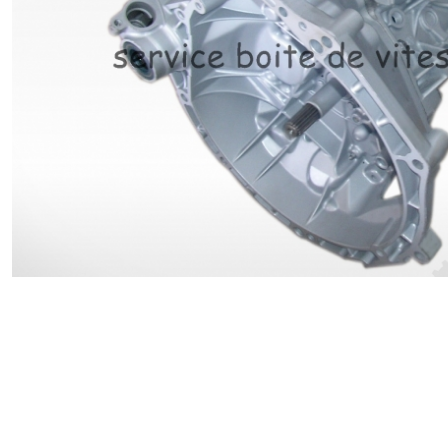
Renault
Suzuki
Toyota
V