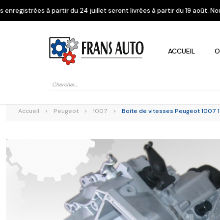
du 24 juillet seront livrées à partir du 19 août. Nous vous remercions d
ACCUEIL
O
Recherche
de
produits
Accueil
>
Peugeot
>
1007
>
Boite de vitesses Peugeot 1007 1
Alfa Romeo
Citroen
Dacia