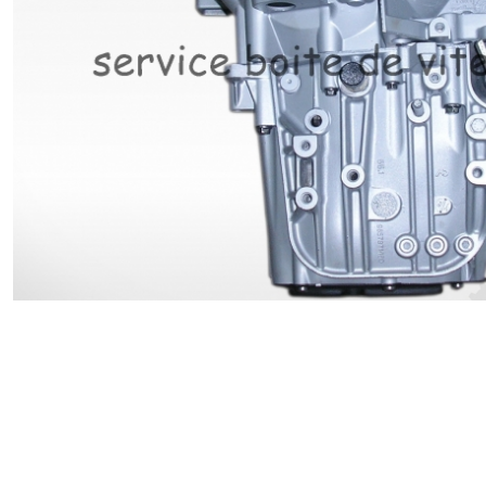
Renault
Suzuki
Toyota
V