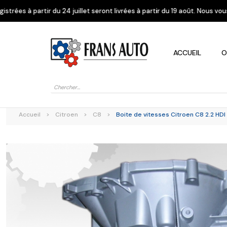
juillet seront livrées à partir du 19 août. Nous vous remercions de vot
ACCUEIL
O
Recherche
de
produits
Accueil
>
Citroen
>
C8
>
Boite de vitesses Citroen C8 2.2 HDI
Alfa Romeo
Citroen
Dacia