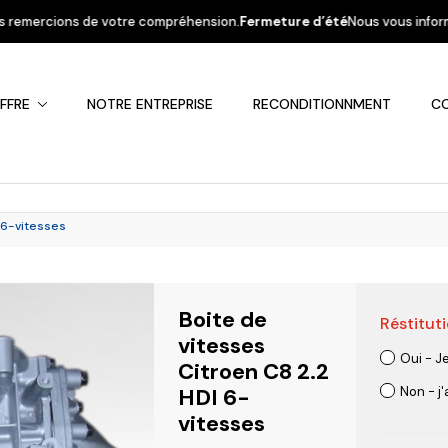
re compréhension.
Fermeture d’été
Nous vous informons que la société ser
FFRE
NOTRE ENTREPRISE
RECONDITIONNMENT
C
 6-vitesses
Boite de
Réstituti
Fiat
Hyundai
Kia
Mercedes
Mitsubis
vitesses
Oui - J
Citroen C8 2.2
HDI 6-
Non - j
vitesses