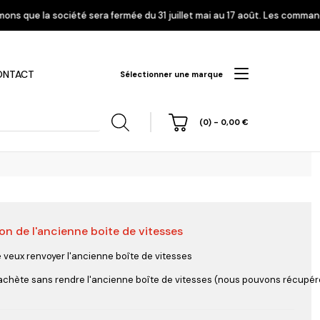
a fermée du 31 juillet mai au 17 août. Les commandes enregistrées à part
ONTACT
Sélectionner une marque
(0)
-
0,00
€
on de l'ancienne boite de vitesses
hi
Nissan
Opel
Peugeot
e veux renvoyer l'ancienne boîte de vitesses
'achète sans rendre l'ancienne boîte de vitesses (nous pouvons récupérer