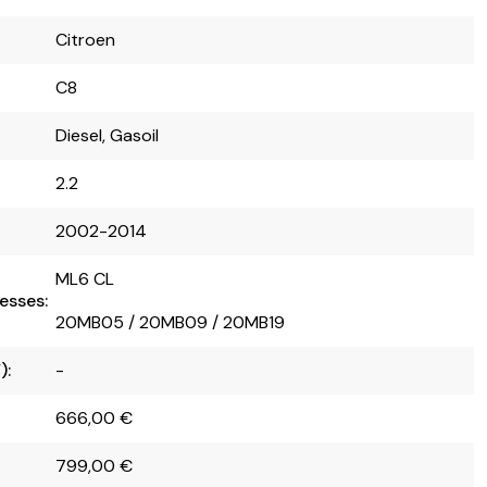
Citroen
C8
Diesel, Gasoil
2.2
2002-2014
ML6 CL
esses:
20MB05 / 20MB09 / 20MB19
):
-
666,00
€
799,00
€