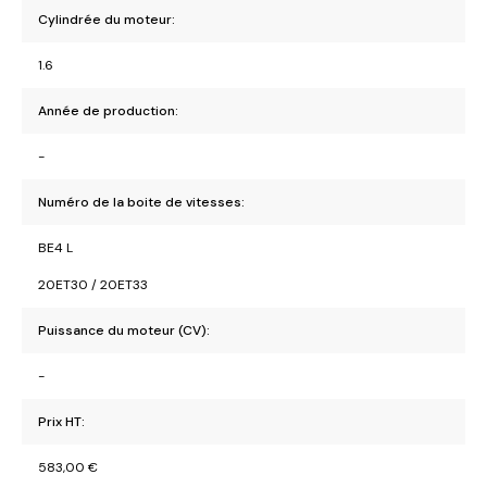
Cylindrée du moteur:
1.6
Année de production:
-
Numéro de la boite de vitesses:
BE4 L
20ET30 / 20ET33
Puissance du moteur (CV):
-
Prix HT:
583,00
€