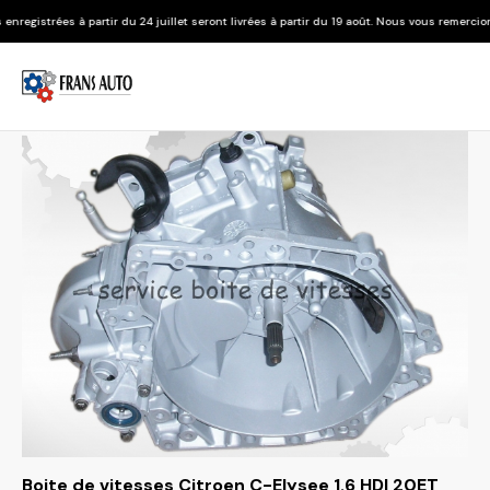
r du 24 juillet seront livrées à partir du 19 août. Nous vous remercions de votre compré
Boite de vitesses Citroen C-Elysee 1.6 HDI 20ET