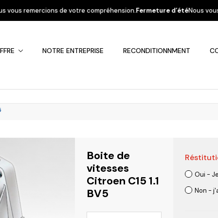
e votre compréhension.
Fermeture d’été
Nous vous informons que la socié
FFRE
NOTRE ENTREPRISE
RECONDITIONNMENT
C
5
Boite de
Réstituti
Fiat
Hyundai
Kia
Mercedes
Mitsubis
vitesses
Oui - J
Citroen C15 1.1
BV5
Non - j