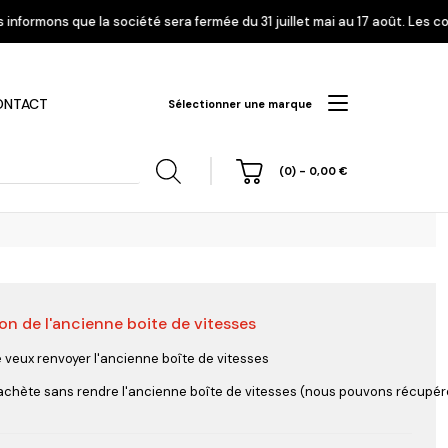
té sera fermée du 31 juillet mai au 17 août. Les commandes enregistrées 
ONTACT
Sélectionner une marque
(0)
-
0,00
€
on de l'ancienne boite de vitesses
hi
Nissan
Opel
Peugeot
e veux renvoyer l'ancienne boîte de vitesses
'achète sans rendre l'ancienne boîte de vitesses (nous pouvons récupérer