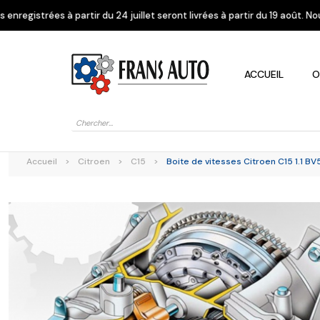
du 24 juillet seront livrées à partir du 19 août. Nous vous remercions d
ACCUEIL
O
Recherche
de
produits
Accueil
>
Citroen
>
C15
>
Boite de vitesses Citroen C15 1.1 BV
Alfa Romeo
Citroen
Dacia