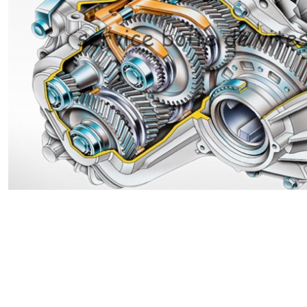
Renault
Suzuki
Toyota
V