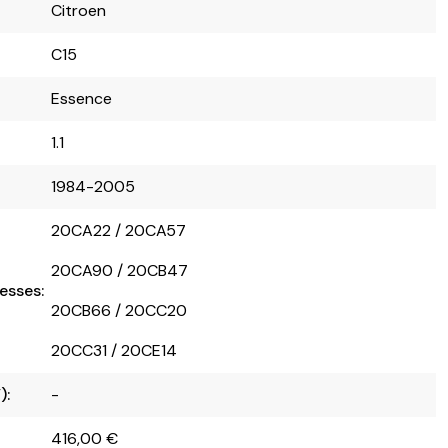
Citroen
C15
Essence
1.1
1984-2005
20CA22 / 20CA57
20CA90 / 20CB47
esses:
20CB66 / 20CC20
20CC31 / 20CE14
):
-
416,00
€