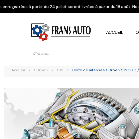
du 24 juillet seront livrées à partir du 19 août. Nous vous remercions d
ACCUEIL
O
Recherche
de
produits
Accueil
>
Citroen
>
C15
>
Boite de vitesses Citroen C15 1.8 D 
Alfa Romeo
Citroen
Dacia