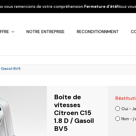
e votre compréhension.
Fermeture d’été
Nous vous informons que la sociét
FFRE
NOTRE ENTREPRISE
RECONDITIONNMENT
C
/ Gasoil BV5
Boite de
Réstituti
Fiat
Hyundai
Kia
Mercedes
Mitsubis
vitesses
Oui - J
Citroen C15
1.8 D / Gasoil
Non - j
BV5