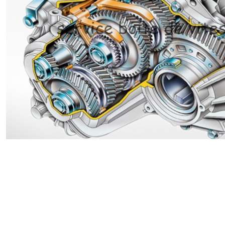
Renault
Suzuki
Toyota
V