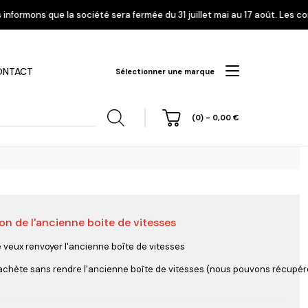
é sera fermée du 31 juillet mai au 17 août. Les commandes enregistrées à
ONTACT
Sélectionner une marque
(0)
-
0,00
€
on de l'ancienne boite de vitesses
hi
Nissan
Opel
Peugeot
e veux renvoyer l'ancienne boîte de vitesses
'achète sans rendre l'ancienne boîte de vitesses (nous pouvons récupérer