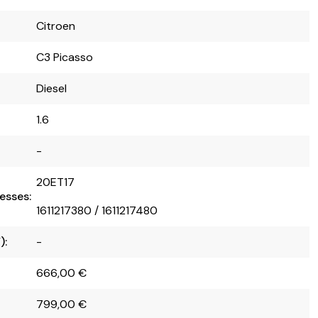
Citroen
C3 Picasso
Diesel
1.6
-
20ET17
esses:
1611217380 / 1611217480
):
-
666,00
€
799,00
€