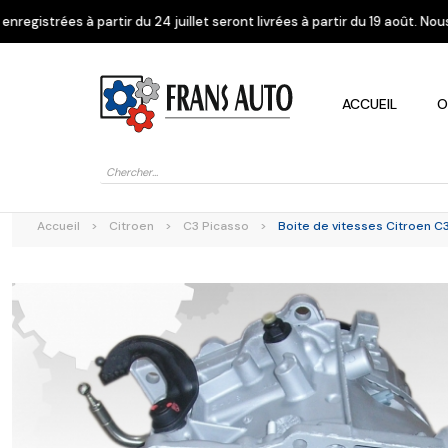
 24 juillet seront livrées à partir du 19 août. Nous vous remercions de 
ACCUEIL
O
Recherche
de
produits
Accueil
>
Citroen
>
C3 Picasso
>
Boite de vitesses Citroen C3
Alfa Romeo
Citroen
Dacia