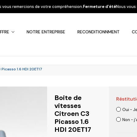
votre compréhension.
Fermeture d’été
Nous vous informons que la société
FFRE
NOTRE ENTREPRISE
RECONDITIONNMENT
C
 Picasso 1.6 HDI 20ET17
Boite de
Réstituti
Fiat
Hyundai
Kia
Mercedes
Mitsubis
vitesses
Oui - J
Citroen C3
Picasso 1.6
Non - j
HDI 20ET17