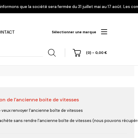
 sera fermée du 31 juillet mai au 17 août. Les commandes enregistrées à 
ONTACT
Sélectionner une marque
(0)
-
0,00
€
on de l'ancienne boite de vitesses
hi
Nissan
Opel
Peugeot
e veux renvoyer l'ancienne boîte de vitesses
'achète sans rendre l'ancienne boîte de vitesses (nous pouvons récupérer