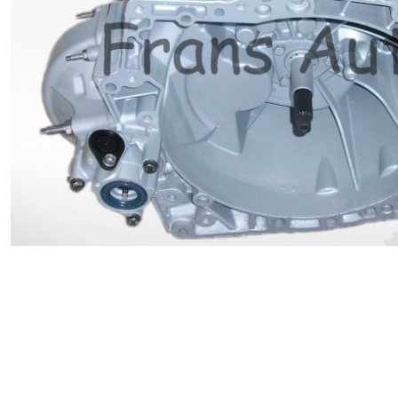
Renault
Suzuki
Toyota
V