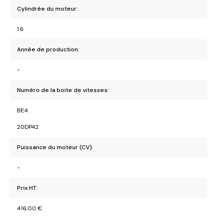
Cylindrée du moteur:
1.6
Année de production:
-
Numéro de la boite de vitesses:
BE4
20DP42
Puissance du moteur (CV):
-
Prix HT:
416,00
€