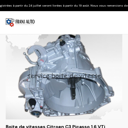
24 juillet seront livrées à partir du 19 août. Nous vous remercions de votre compréhensi
Boite de vitesses Citroen C3 Picasso 1.6 VTi