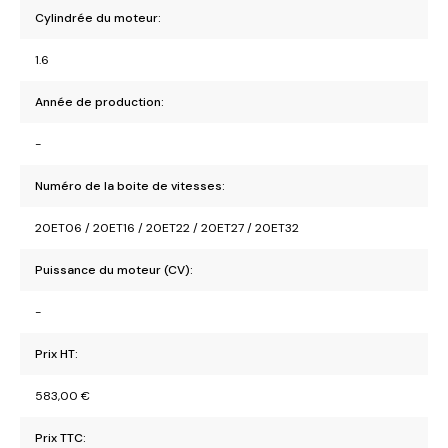
Cylindrée du moteur:
1.6
Année de production:
-
Numéro de la boite de vitesses:
20ET06 / 20ET16 / 20ET22 / 20ET27 / 20ET32
Puissance du moteur (CV):
-
Prix HT:
583,00
€
Prix TTC: