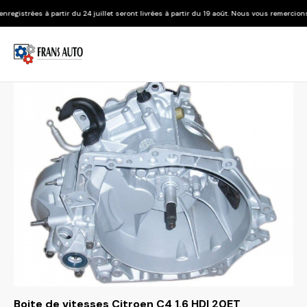
r du 24 juillet seront livrées à partir du 19 août. Nous vous remercions de votre compré
Boite de vitesses Citroen C4 1.6 HDI 20ET