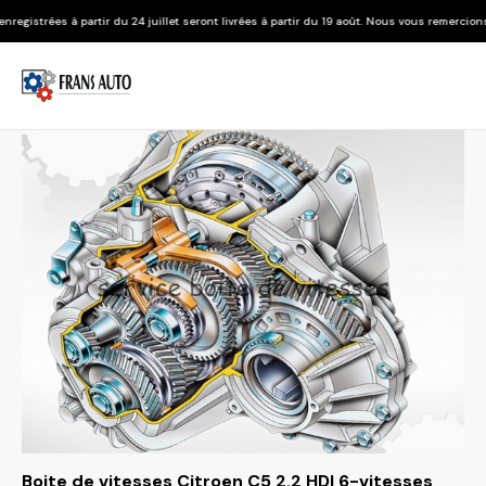
 du 24 juillet seront livrées à partir du 19 août. Nous vous remercions de votre compréh
Boite de vitesses Citroen C5 2.2 HDI 6-vitesses