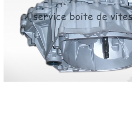
Renault
Suzuki
Toyota
V