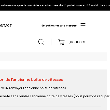
sera fermée du 31 juillet mai au 17 août. Les commandes enregistrées à p
ONTACT
Sélectionner une marque
(0)
-
0,00
€
on de l'ancienne boite de vitesses
hi
Nissan
Opel
Peugeot
e veux renvoyer l'ancienne boîte de vitesses
'achète sans rendre l'ancienne boîte de vitesses (nous pouvons récupérer