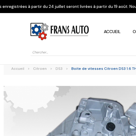
24 juillet seront livrées à partir du 19 août. Nous vous remercions de v
ACCUEIL
O
Recherche
de
produits
Accueil
>
Citroen
>
DS3
>
Boite de vitesses Citroen DS3 1.6 T
Alfa Romeo
Citroen
Dacia