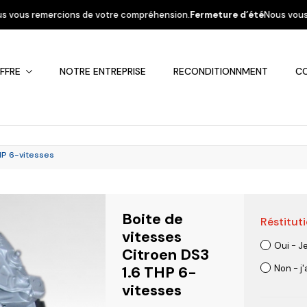
otre compréhension.
Fermeture d’été
Nous vous informons que la société 
FFRE
NOTRE ENTREPRISE
RECONDITIONNMENT
C
HP 6-vitesses
Boite de
Réstituti
Fiat
Hyundai
Kia
Mercedes
Mitsubis
vitesses
Oui - J
Citroen DS3
1.6 THP 6-
Non - j
vitesses