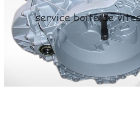
Renault
Suzuki
Toyota
V