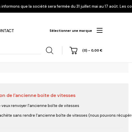
é sera fermée du 31 juillet mai au 17 août. Les commandes enregistrées à
ONTACT
Sélectionner une marque
(0)
-
0,00
€
on de l'ancienne boite de vitesses
hi
Nissan
Opel
Peugeot
e veux renvoyer l'ancienne boîte de vitesses
'achète sans rendre l'ancienne boîte de vitesses (nous pouvons récupérer