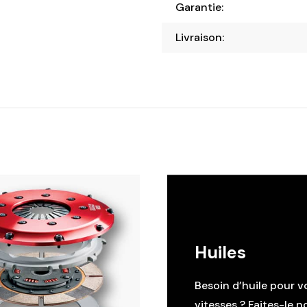
Garantie:
Livraison:
Huiles
Besoin d’huile pour v
vitesses ? Faites-le n