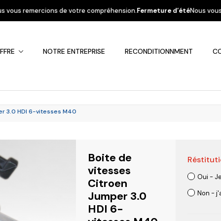
 votre compréhension.
Fermeture d’été
Nous vous informons que la sociét
FFRE
NOTRE ENTREPRISE
RECONDITIONNMENT
C
er 3.0 HDI 6-vitesses M40
Boite de
Réstituti
Fiat
Hyundai
Kia
Mercedes
Mitsubis
vitesses
Oui - J
Citroen
Jumper 3.0
Non - j
HDI 6-