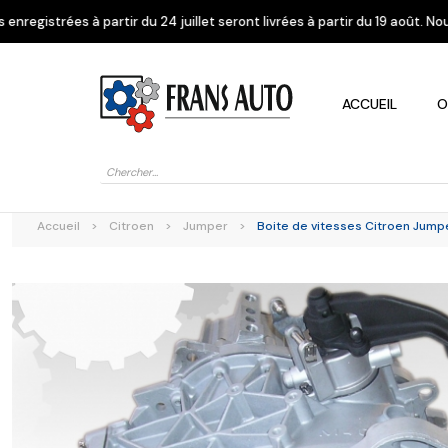
u 24 juillet seront livrées à partir du 19 août. Nous vous remercions de
ACCUEIL
O
Recherche
de
produits
Accueil
>
Citroen
>
Jumper
>
Boite de vitesses Citroen Jump
Alfa Romeo
Citroen
Dacia