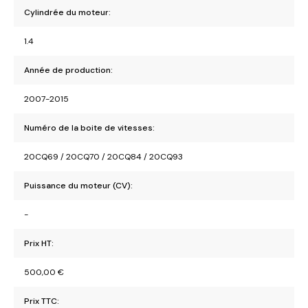
Cylindrée du moteur:
1.4
Année de production:
2007-2015
Numéro de la boite de vitesses:
20CQ69 / 20CQ70 / 20CQ84 / 20CQ93
Puissance du moteur (CV):
-
Prix HT:
500,00
€
Prix TTC: