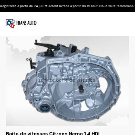
du 24 juillet seront livrées à partir du 19 août. Nous vous remercions de votre compréhe
Boite de vitesses Citroen Nemo 1.4 HDI