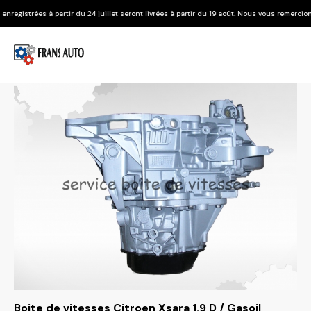
r du 24 juillet seront livrées à partir du 19 août. Nous vous remercions de votre compré
Boite de vitesses Citroen Xsara 1.9 D / Gasoil