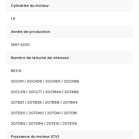
Cylindrée du moteur:
1.9
Année de production:
1997-2010
Numéro de la boite de vitesses:
BE3 N
20CH11 / 20CH28 / 20CH65 / 20CH86
20CL59 / 20CL77 / 20CM44 / 20TA86
20TB21 / 20TB38 / 20TB68 / 20TB64
20TD20 / 20TD40 / 20TD41 / 20TD81
20TD93 / 20TD94 / 20TE31 / 20TE59
Puissance du moteur (CV):