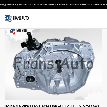
du 24 juillet seront livrées à partir du 19 août. Nous vous remercions de votre compréhe
Boite de vitesses Dacia Dokker 1.2 TCE 5-vitesses