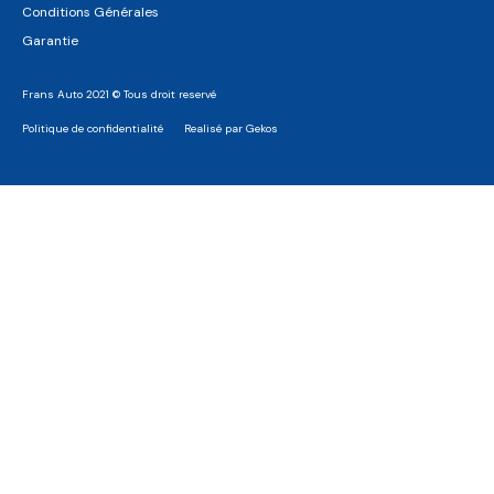
Conditions Générales
Garantie
Frans Auto 2021 © Tous droit reservé
Politique de confidentialité
Realisé par Gekos