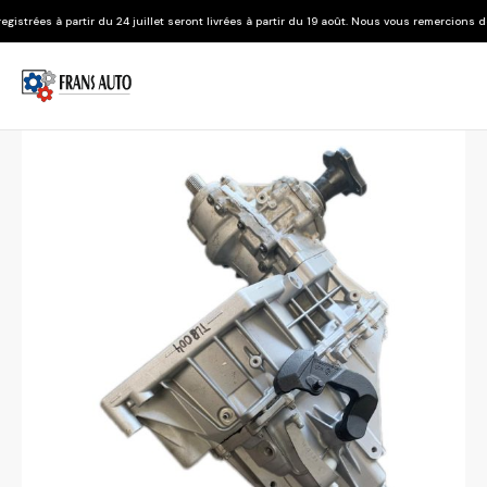
 24 juillet seront livrées à partir du 19 août. Nous vous remercions de votre compréhens