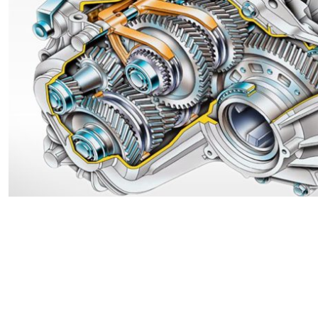
Renault
Suzuki
Toyota
V