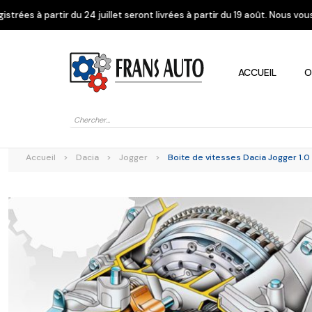
uillet seront livrées à partir du 19 août. Nous vous remercions de votre
ACCUEIL
O
Recherche
de
produits
Accueil
>
Dacia
>
Jogger
>
Boite de vitesses Dacia Jogger 1.
Alfa Romeo
Citroen
Dacia