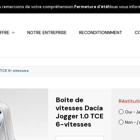
 compréhension.
Fermeture d’été
Nous vous informons que la société sera
FFRE
NOTRE ENTREPRISE
RECONDITIONNMENT
C
0 TCE 6-vitesses
Boite de
Réstituti
Fiat
Hyundai
Kia
Mercedes
Mitsubis
vitesses Dacia
Oui - J
Jogger 1.0 TCE
6-vitesses
Non - j