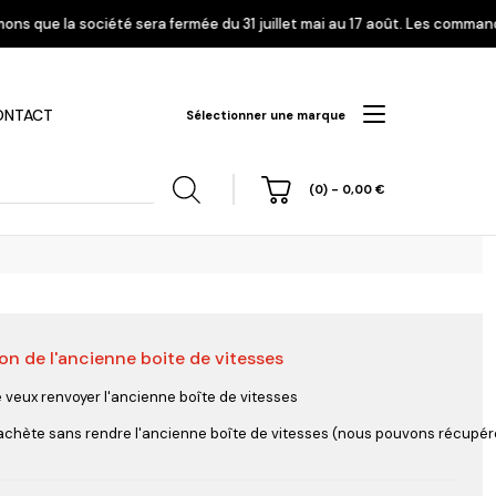
 fermée du 31 juillet mai au 17 août. Les commandes enregistrées à parti
ONTACT
Sélectionner une marque
(0)
-
0,00
€
on de l'ancienne boite de vitesses
hi
Nissan
Opel
Peugeot
e veux renvoyer l'ancienne boîte de vitesses
'achète sans rendre l'ancienne boîte de vitesses (nous pouvons récupérer