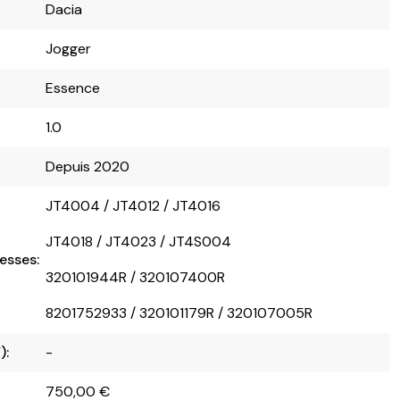
Dacia
Jogger
Essence
1.0
Depuis 2020
JT4004 / JT4012 / JT4016
JT4018 / JT4023 / JT4S004
esses:
320101944R / 320107400R
8201752933 / 320101179R / 320107005R
):
-
750,00
€