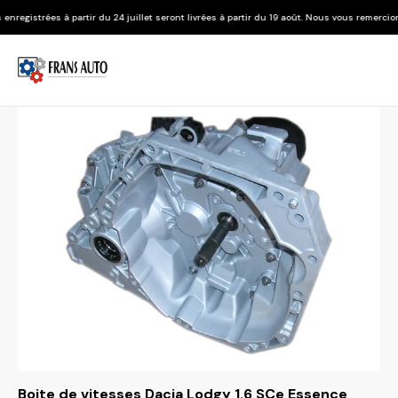
r du 24 juillet seront livrées à partir du 19 août. Nous vous remercions de votre compré
Boite de vitesses Dacia Lodgy 1.6 SCe Essence