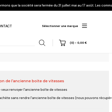
la société sera fermée du 31 juillet mai au 17 août. Les commandes enreg
ONTACT
Sélectionner une marque
(0)
-
0,00
€
on de l'ancienne boite de vitesses
hi
Nissan
Opel
Peugeot
e veux renvoyer l'ancienne boîte de vitesses
'achète sans rendre l'ancienne boîte de vitesses (nous pouvons récupérer