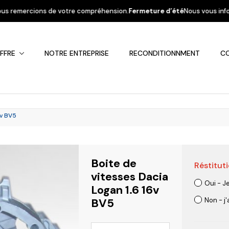
ercions de votre compréhension.
Fermeture d’été
Nous vous informons que 
FFRE
NOTRE ENTREPRISE
RECONDITIONNMENT
C
6v BV5
Boite de
Réstituti
Fiat
Hyundai
Kia
Mercedes
Mitsubis
vitesses Dacia
Oui - J
Logan 1.6 16v
BV5
Non - j