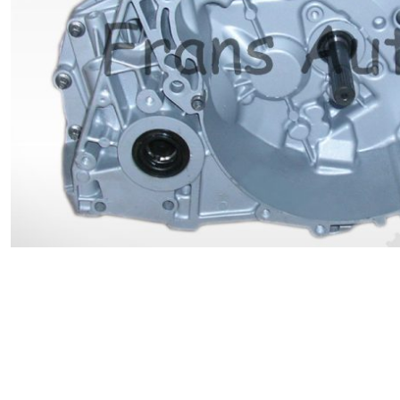
Renault
Suzuki
Toyota
V