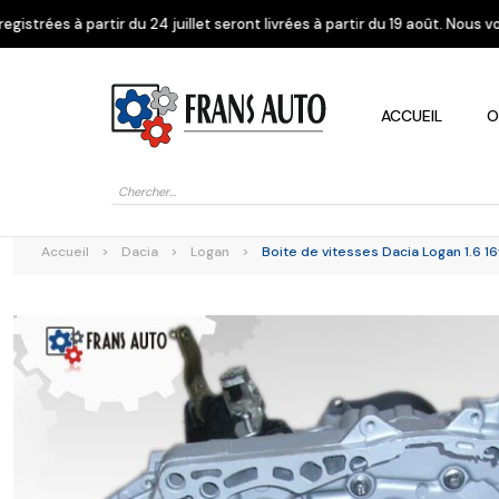
 partir du 24 juillet seront livrées à partir du 19 août. Nous vous rem
ACCUEIL
O
Recherche
de
produits
Accueil
>
Dacia
>
Logan
>
Boite de vitesses Dacia Logan 1.6 1
Alfa Romeo
Citroen
Dacia