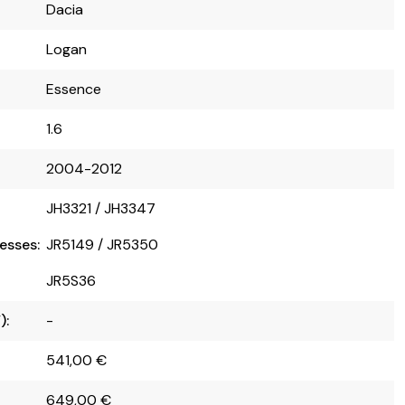
Dacia
Logan
Essence
1.6
2004-2012
JH3321 / JH3347
esses:
JR5149 / JR5350
JR5S36
):
-
541,00
€
649,00
€