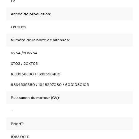
1.2
Année de production:
Od 2022
Numéro de la boite de vitesses:
V254 /20V254
XT03 / 20XT03
1633556380 / 1633556480
9834535380 / 1648297080 / 6001080105
Puissance du moteur (CV):
-
Prix HT:
1083,00
€