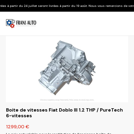
llet seront livrées à partir du 19 août. Nous vous remercions de votre compréhension.
Fe
Boite de vitesses Fiat Doblo III 1.2 THP / PureTech
6-vitesses
1299,00
€