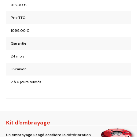
916,00
€
Prix TTC:
1099,00
€
Garantie:
24 mois
Livraison:
2 à 6 jours ouvrés
Kit d'embrayage
Un embrayage usagé accélère la détérioration