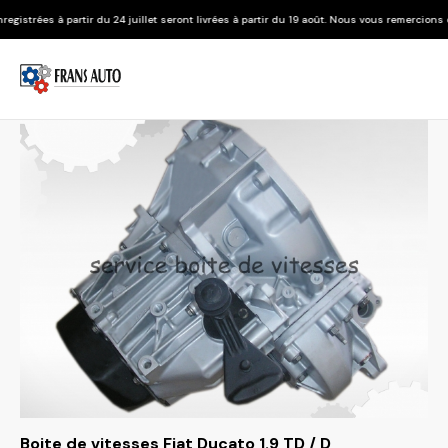
u 24 juillet seront livrées à partir du 19 août. Nous vous remercions de votre compréhen
Boite de vitesses Fiat Ducato 1.9 TD / D