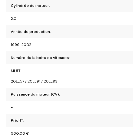
Cylindrée du moteur:
2.0
Année de production:
1999-2002
Numéro de la boite de vitesses:
ML5T
20LE57 / 20LE91 / 20LE93
Puissance du moteur (CV):
-
Prix HT:
500,00
€