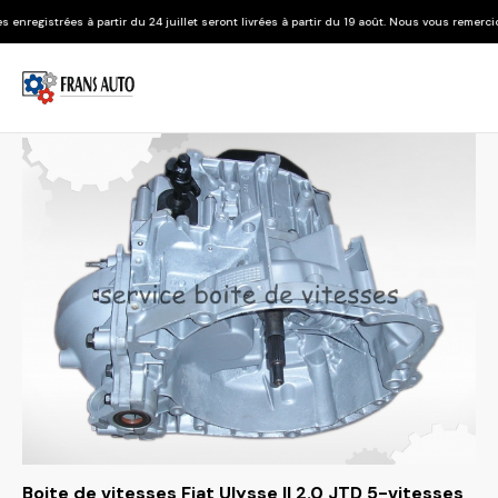
ir du 24 juillet seront livrées à partir du 19 août. Nous vous remercions de votre compr
Boite de vitesses Fiat Ulysse II 2.0 JTD 5-vitesses