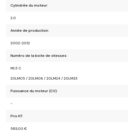
Cylindrée du moteur:
2.0
Année de production:
2002-2012
Numéro de la boite de vitesses:
ML5 C
20LM05 / 20LM06 / 20LM24 / 20LM33
Puissance du moteur (CV):
-
Prix HT:
583,00
€