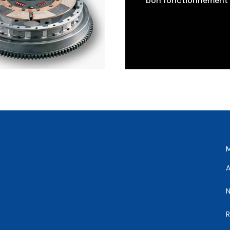
bon fonctionnement d
A
N
R