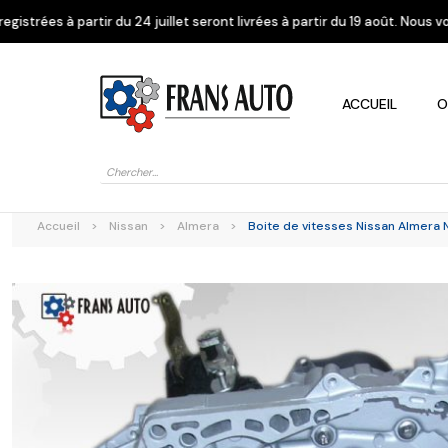
 partir du 24 juillet seront livrées à partir du 19 août. Nous vous rem
ACCUEIL
O
Recherche
de
produits
Accueil
>
Nissan
>
Almera
>
Boite de vitesses Nissan Almera N
Alfa Romeo
Citroen
Dacia