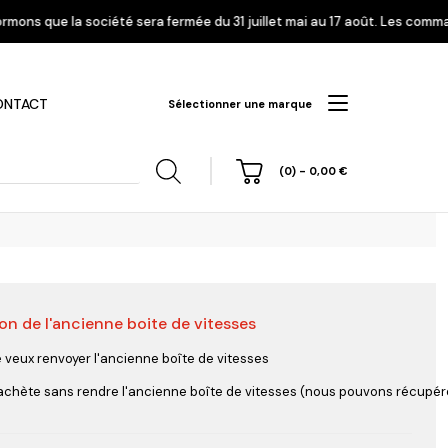
la société sera fermée du 31 juillet mai au 17 août. Les commandes enreg
ONTACT
Sélectionner une marque
(0)
-
0,00
€
on de l'ancienne boite de vitesses
hi
Nissan
Opel
Peugeot
e veux renvoyer l'ancienne boîte de vitesses
'achète sans rendre l'ancienne boîte de vitesses (nous pouvons récupérer