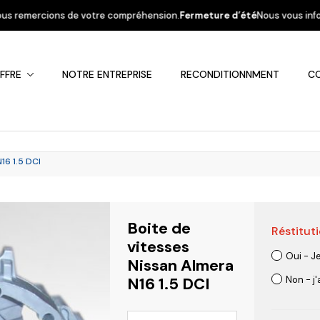
ercions de votre compréhension.
Fermeture d’été
Nous vous informons que 
FFRE
NOTRE ENTREPRISE
RECONDITIONNMENT
C
16 1.5 DCI
Boite de
Réstituti
Fiat
Hyundai
Kia
Mercedes
Mitsubis
vitesses
Oui - J
Nissan Almera
N16 1.5 DCI
Non - j