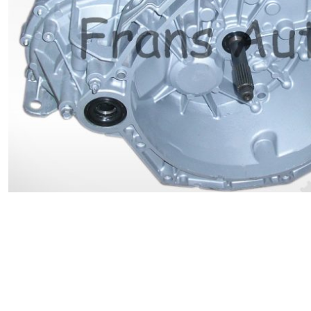
Renault
Suzuki
Toyota
V