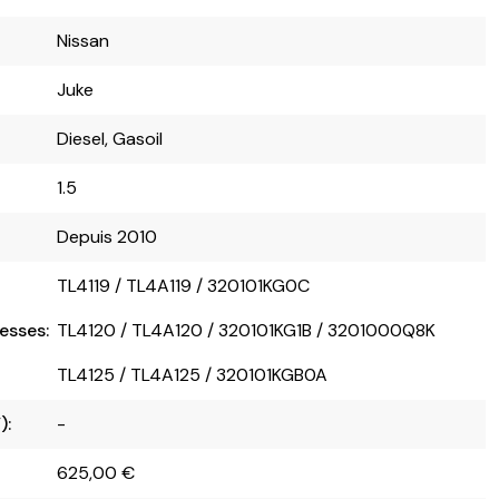
Nissan
Juke
Diesel, Gasoil
1.5
Depuis 2010
TL4119 / TL4A119 / 320101KG0C
esses:
TL4120 / TL4A120 / 320101KG1B / 3201000Q8K
TL4125 / TL4A125 / 320101KGB0A
):
-
625,00
€