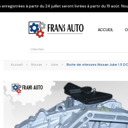
du 24 juillet seront livrées à partir du 19 août. Nous vous remercions d
ACCUEIL
O
Recherche
de
produits
Accueil
>
Nissan
>
Juke
>
Boite de vitesses Nissan Juke 1.5 D
Alfa Romeo
Citroen
Dacia