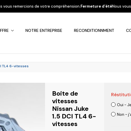
e votre compréhension.
Fermeture d’été
Nous vous informons que la socié
FFRE
NOTRE ENTREPRISE
RECONDITIONNMENT
C
CI TL4 6-vitesses
Boite de
Réstituti
Fiat
Hyundai
Kia
Mercedes
Mitsubis
vitesses
Oui - J
Nissan Juke
1.5 DCI TL4 6-
Non - j
vitesses