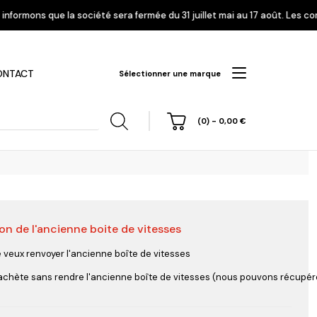
té sera fermée du 31 juillet mai au 17 août. Les commandes enregistrées 
ONTACT
Sélectionner une marque
(0)
-
0,00
€
on de l'ancienne boite de vitesses
hi
Nissan
Opel
Peugeot
e veux renvoyer l'ancienne boîte de vitesses
'achète sans rendre l'ancienne boîte de vitesses (nous pouvons récupérer