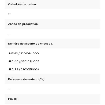
Cylindrée du moteur:
1.5
Année de production:
-
Numéro de la boite de vitesses:
JH3162 / 320109U00D
JR5140 / 320109U00E
JR5199 / 32010BH00A
Puissance du moteur (CV):
-
Prix HT: