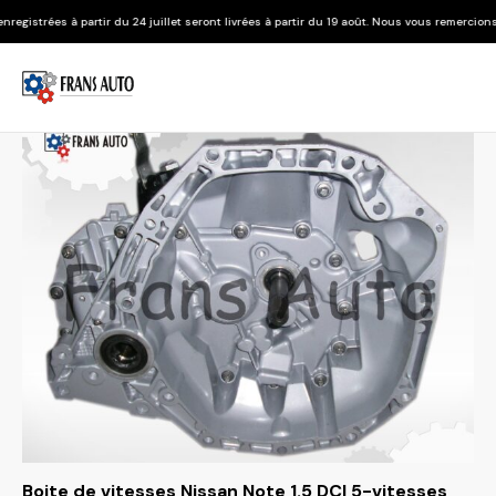
u 24 juillet seront livrées à partir du 19 août. Nous vous remercions de votre compréhen
Boite de vitesses Nissan Note 1.5 DCI 5-vitesses