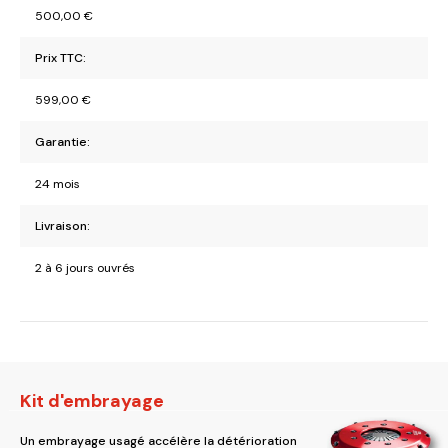
500,00
€
Prix TTC:
599,00
€
Garantie:
24 mois
Livraison:
2 à 6 jours ouvrés
Kit d'embrayage
Un embrayage usagé accélère la détérioration