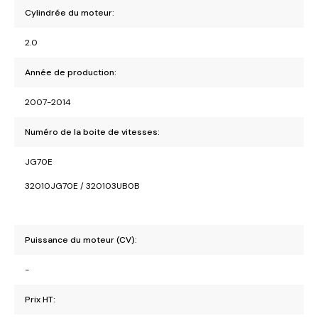
Cylindrée du moteur:
2.0
Année de production:
2007-2014
Numéro de la boite de vitesses:
JG70E
32010JG70E / 320103UB0B
Puissance du moteur (CV):
-
Prix HT: