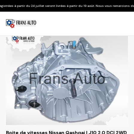
24 juillet seront livrées à partir du 19 août. Nous vous remercions de votre compréhensi
Boite de vitesses Nissan Qashqai I J10 2.0 DCI 2WD