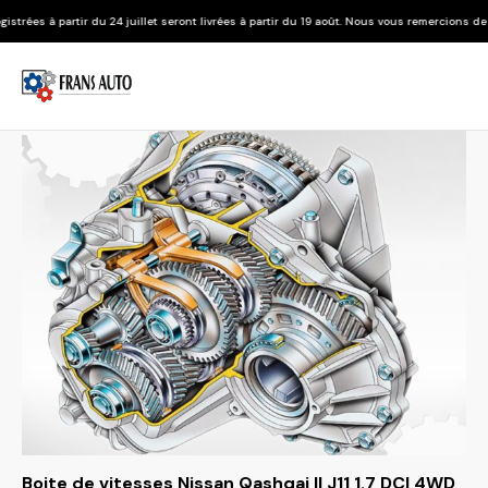
24 juillet seront livrées à partir du 19 août. Nous vous remercions de votre compréhensi
Boite de vitesses Nissan Qashqai II J11 1.7 DCI 4WD