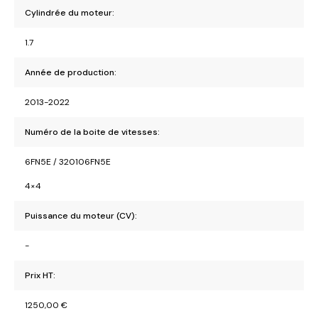
Cylindrée du moteur:
1.7
Année de production:
2013-2022
Numéro de la boite de vitesses:
6FN5E / 320106FN5E
4×4
Puissance du moteur (CV):
-
Prix HT:
1250,00
€