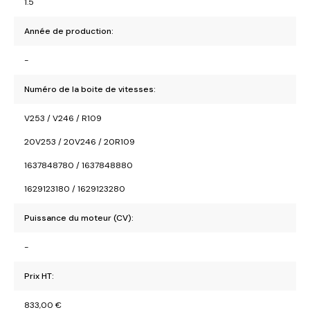
1.5
Année de production:
-
Numéro de la boite de vitesses:
V253 / V246 / R109
20V253 / 20V246 / 20R109
1637848780 / 1637848880
1629123180 / 1629123280
Puissance du moteur (CV):
-
Prix HT:
833,00
€