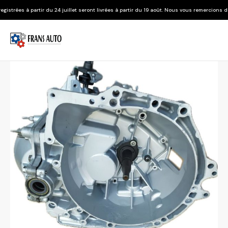
 24 juillet seront livrées à partir du 19 août. Nous vous remercions de votre compréhens