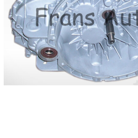
Renault
Suzuki
Toyota
V