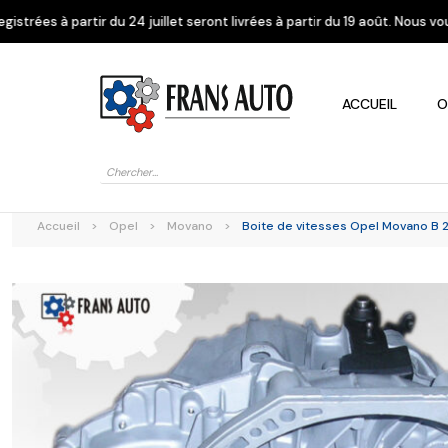
juillet seront livrées à partir du 19 août. Nous vous remercions de votr
ACCUEIL
O
Recherche
de
produits
Accueil
>
Opel
>
Movano
>
Boite de vitesses Opel Movano B 2
Alfa Romeo
Citroen
Dacia