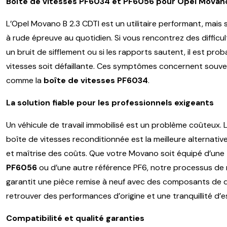
Boîte de vitesses PF6034 et PF6056 pour Opel Movano
L’Opel Movano B 2.3 CDTI est un utilitaire performant, mais
à rude épreuve au quotidien. Si vous rencontrez des difficul
un bruit de sifflement ou si les rapports sautent, il est pro
vitesses soit défaillante. Ces symptômes concernent souv
comme la
boîte de vitesses PF6034
.
La solution fiable pour les professionnels exigeants
Un véhicule de travail immobilisé est un problème coûteux.
boîte de vitesses reconditionnée est la meilleure alternative p
et maîtrise des coûts. Que votre Movano soit équipé d’une
PF6056
ou d’une autre référence PF6, notre processus de
garantit une pièce remise à neuf avec des composants de qu
retrouver des performances d’origine et une tranquillité d’e
Compatibilité et qualité garanties