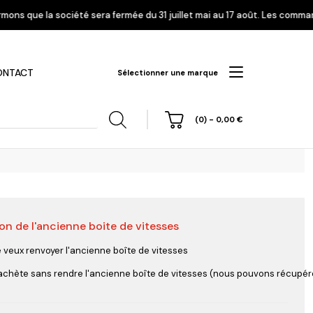
a fermée du 31 juillet mai au 17 août. Les commandes enregistrées à part
ONTACT
Sélectionner une marque
(0)
-
0,00
€
on de l'ancienne boite de vitesses
hi
Nissan
Opel
Peugeot
e veux renvoyer l'ancienne boîte de vitesses
'achète sans rendre l'ancienne boîte de vitesses (nous pouvons récupérer