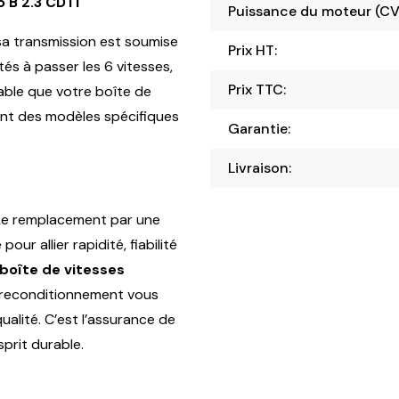
 B 2.3 CDTI
Puissance du moteur (CV
 sa transmission est soumise
Prix HT:
tés à passer les 6 vitesses,
Prix TTC:
bable que votre boîte de
ent des modèles spécifiques
Garantie:
Livraison:
 Le remplacement par une
our allier rapidité, fiabilité
boîte de vitesses
 reconditionnement vous
alité. C’est l’assurance de
sprit durable.