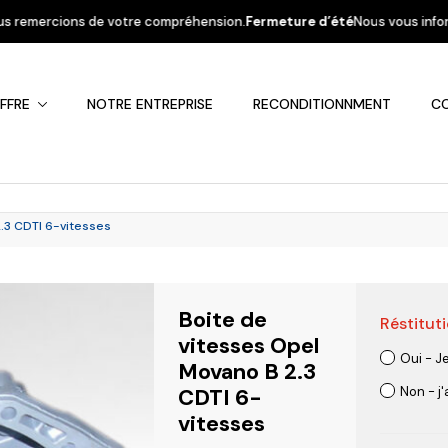
e compréhension.
Fermeture d’été
Nous vous informons que la société ser
FFRE
NOTRE ENTREPRISE
RECONDITIONNMENT
C
.3 CDTI 6-vitesses
Boite de
Réstituti
Fiat
Hyundai
Kia
Mercedes
Mitsubis
vitesses Opel
Oui - J
Movano B 2.3
CDTI 6-
Non - j
vitesses